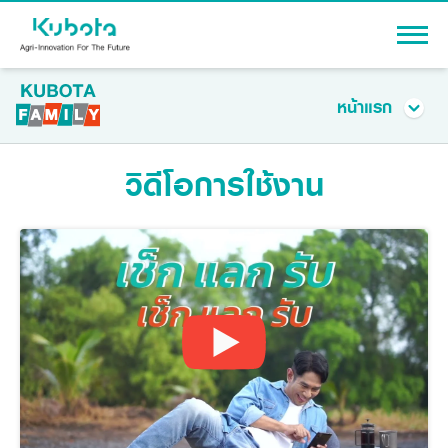
Sign In
หน้าแรก
หน้าแรก
วิดีโอการใช้งาน
สถานะสมาชิกและสิทธิพิเศษ
ฟังก์ชันการใช้งาน
PRODUCTS
ของรางวัลสุดฮิต
Agriculture
PROMOTION
ข่าวสารและโปรโมชัน
Tractor
คำถามที่พบบ่อย
Knowledge
Tractor implement
Combine Harvester
Dealers
Rice Transplanter
Machinery
Transplant Accessory
Corporate
Diesel Engine
Machinery
About Us
Power Tiller