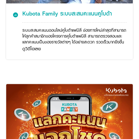
Seeding Center
Career
Company History
Other products
Seeding Center
Career
Kubota Family ระบบสะสมคะแนนคูโบต้า
Vision & Mission
New Update
Construction
Offers
Job Positions
4 Core Pillars of Business
Mini-excavator
Investment
New Update
Internship Program
Asian Leader with International Standard
ระบบสะสมคะแนนออนไลน์คูโบต้าแฟมิลี่ ช่องทางใหม่ล่าสุดที่สามารถ
Online
Showroom
Mini-excavator Implement
Materials
News & Activity
ให้ลูกค้าสมาชิกของโครงการคูโบต้าแฟมิลี่ สามารถตรวจสอบและ
Employee Welfare
International
แลกคะแนนเป็นของรางวัลต่างๆ ได้อย่างสะดวก รวดเร็วมากยิ่งขึ้น
Wheel Loader
Join the Network
Corporate News
Customer Service
ดูวิดีโอเลย
Background
Contact
News & Social Activity
Agricultural Innovation
Export Products
Leasing
TVC
Drone
International Subsidiaries Offices
Social Activities
KUBOTA Store
International Service Centers
Royal Projects
Partners
KUBOTA (Agri) Solutions
Community and Social Development
Education and Youth
KUBOTA FARM
Environment, Safety and Occupational Health
KUBOTA FAMILY
KUBOTA and Farmer
co-operation
Large Scale Farm
language
ไทย
English
Learning Centre