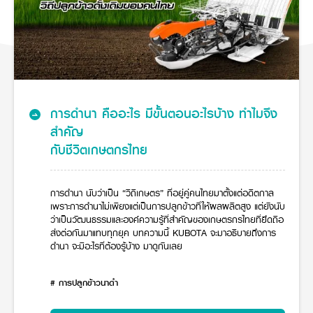
ศูนย์จำหน่ายกล้าแผ่นฯ
สมัครงาน
เครื่องยนต์รถไถ
ประวัติบริษัท
สินค้าอื่น ๆ
ศูนย์จำหน่ายกล้าแผ่นคูโบต้า
ขับปลอดภัย
สมัครงานคูโบต้า
วิสัยทัศน์และนโยบาย
ข่าวสาร
เครื่องจักรกลก่อสร้าง
สิ่งที่ผู้ลงทุนจะได้รับ
พืชมูลค่าสูง
ตำแหน่งงานว่าง
4 หัวใจหลักของธุรกิจ
รถขุดขนาดเล็ก
การลงทุนรายได้และจุดคุ้มทุน
ข่าวสาร
โครงการ KUBOTA พลิกฟื้น ผืนดิน
นักศึกษาฝึกงาน
มาตรฐานสู่ความเป็นผู้นำในเอเชีย
ออนไลน์
โชว์รูม
อุปกรณ์ต่อพ่วงรถขุด
วัสดุอุปกรณ์
ข่าวและกิจกรรมที่แนะนำ
สวัสดิการพนักงาน
ธุรกิจต่างประเทศ
รถตักล้อยาง
ขั้นตอนการเข้าร่วมโครงการ
ข่าวสารองค์กร
บริการหลังการขาย
การดำนา คืออะไร มีขั้นตอนอะไรบ้าง ทำไมจึง
ที่มา
ติดต่อซื้อกล้าแผ่น
ข่าวกิจกรรมเพื่อสังคม
สินค้านวัตกรรมการเกษตร
สำคัญ
สินค้าที่ส่งออก
เช่าซื้อ
โฆษณาคูโบต้า
โดรนการเกษตร
กับชีวิตเกษตกรไทย
สำนักงานต่างประเทศ
ข่าวกิจกรรมเพื่อสังคม
คูโบต้า สโตร์
ศูนย์บริการในต่างประเทศ
โครงการตามแนวพระราชดำริ
ประเทศคู่ค้า
การดำนา นับว่าเป็น “วิถีเกษตร” ที่อยู่คู่คนไทยมาตั้งแต่อดีตกาล
KAS เกษตรครบวงจร
การพัฒนาชุมชน และสังคม
เพราะการดำนาไม่เพียงแต่เป็นการปลูกข้าวที่ให้ผลผลิตสูง แต่ยังนับ
การศึกษา และเยาวชน
ว่าเป็นวัฒนธรรมและองค์ความรู้ที่สำคัญของเกษตรกรไทยที่ยึดถือ
คูโบต้าฟาร์ม
ส่งต่อกันมาแทบทุกยุค บทความนี้ KUBOTA จะมาอธิบายถึงการ
สิ่งแวดล้อมความปลอดภัยและอาชีวอนามัย
ดำนา จะมีอะไรที่ต้องรู้บ้าง มาดูกันเลย
คูโบต้าแฟมิลี่
คูโบต้าร่วมมือ
เกษตรร่วมใจ
โครงการ
เกษตรแปลงใหญ่
# การปลูกข้าวนาดำ
ภาษา
ไทย
English
เอกสารดาวน์โหลด