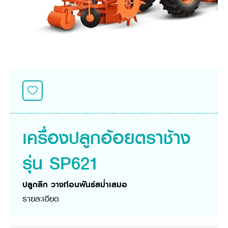
ศูนย์จำหน่ายกล้าแผ่นฯ
สมัครงาน
ประวัติบริษัท
สินค้าอื่น ๆ
ศูนย์จำหน่ายกล้าแผ่นคูโบต้า
สมัครงานคูโบต้า
วิสัยทัศน์และนโยบาย
ข่าวสาร
เครื่องจักรกลก่อสร้าง
สิ่งที่ผู้ลงทุนจะได้รับ
ตำแหน่งงานว่าง
4 หัวใจหลักของธุรกิจ
รถขุดขนาดเล็ก
การลงทุนรายได้และจุดคุ้มทุน
ข่าวสาร
นักศึกษาฝึกงาน
มาตรฐานสู่ความเป็นผู้นำในเอเชีย
ออนไลน์
โชว์รูม
อุปกรณ์ต่อพ่วงรถขุด
วัสดุอุปกรณ์
ข่าวและกิจกรรมที่แนะนำ
สวัสดิการพนักงาน
ธุรกิจต่างประเทศ
รถตักล้อยาง
ขั้นตอนการเข้าร่วมโครงการ
ข่าวสารองค์กร
บริการหลังการขาย
ที่มา
ติดต่อซื้อกล้าแผ่น
ข่าวกิจกรรมเพื่อสังคม
สินค้านวัตกรรมการเกษตร
สินค้าที่ส่งออก
เช่าซื้อ
โฆษณาคูโบต้า
โดรนการเกษตร
สำนักงานต่างประเทศ
ข่าวกิจกรรมเพื่อสังคม
คูโบต้า สโตร์
ศูนย์บริการในต่างประเทศ
เครื่องปลูกอ้อยตราช้าง
โครงการตามแนวพระราชดำริ
ประเทศคู่ค้า
KAS เกษตรครบวงจร
การพัฒนาชุมชน และสังคม
รุ่น SP621
การศึกษา และเยาวชน
คูโบต้าฟาร์ม
สิ่งแวดล้อมความปลอดภัยและอาชีวอนามัย
ปลูกลึก วางท่อนพันธ์สม่ำเสมอ
คูโบต้าแฟมิลี่
คูโบต้าร่วมมือ
เกษตรร่วมใจ
รายละเอียด
โครงการ
เกษตรแปลงใหญ่
ภาษา
ไทย
English
เอกสารดาวน์โหลด