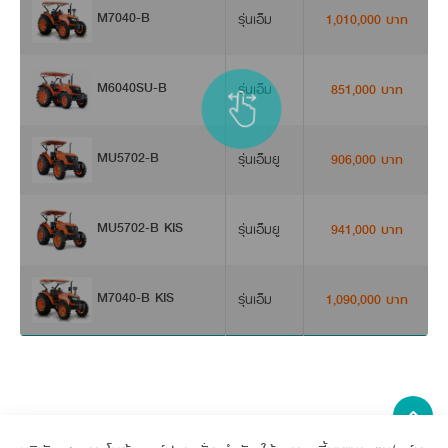
ออกแบบให้ชิ้นส่วนที่มีการสัมผัสปุ๋ยผลิตจากสเตนเลส สตีล ทนทาน
M7040-B
รุ่นเอ็ม
1,010,000 บาท
โบลต์ปรับตั้งใบผานกลบดิน
ปรับตั้งระดับ และตำแหน่งผานกลบดินได้ง่าย ด้วยการขันโบลต์เพียง
M6040SU-B
รุ่นเอ็ม
851,000 บาท
MU5702-B
รุ่นเอ็มยู
906,000 บาท
MU5702-B KIS
รุ่นเอ็มยู
941,000 บาท
M7040-B KIS
รุ่นเอ็ม
1,090,000 บาท