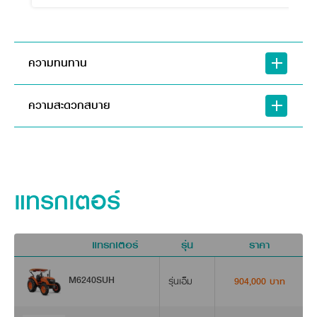
ความทนทาน
ความสะดวกสบาย
แทรกเตอร์
แทรกเตอร์
รุ่น
ราคา
ด
M6240SUH
รุ่นเอ็ม
904,000 บาท
ถังใส่ปุ๋ย ออกแบบให้ชิ้นส่วนที่มีการสัมผัสปุ๋ยผล