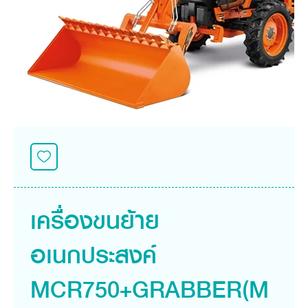
ศูนย์จำหน่ายกล้าแผ่นฯ
สมัครงาน
ประวัติบริษัท
สินค้าอื่น ๆ
ศูนย์จำหน่ายกล้าแผ่นคูโบต้า
สมัครงานคูโบต้า
วิสัยทัศน์และนโยบาย
ข่าวสาร
เครื่องจักรกลก่อสร้าง
สิ่งที่ผู้ลงทุนจะได้รับ
ตำแหน่งงานว่าง
4 หัวใจหลักของธุรกิจ
รถขุดขนาดเล็ก
การลงทุนรายได้และจุดคุ้มทุน
ข่าวสาร
นักศึกษาฝึกงาน
มาตรฐานสู่ความเป็นผู้นำในเอเชีย
ออนไลน์
โชว์รูม
อุปกรณ์ต่อพ่วงรถขุด
วัสดุอุปกรณ์
ข่าวและกิจกรรมที่แนะนำ
สวัสดิการพนักงาน
ธุรกิจต่างประเทศ
รถตักล้อยาง
ขั้นตอนการเข้าร่วมโครงการ
ข่าวสารองค์กร
บริการหลังการขาย
ที่มา
ติดต่อซื้อกล้าแผ่น
ข่าวกิจกรรมเพื่อสังคม
สินค้านวัตกรรมการเกษตร
สินค้าที่ส่งออก
เช่าซื้อ
โฆษณาคูโบต้า
โดรนการเกษตร
สำนักงานต่างประเทศ
ข่าวกิจกรรมเพื่อสังคม
คูโบต้า สโตร์
ศูนย์บริการในต่างประเทศ
โครงการตามแนวพระราชดำริ
ประเทศคู่ค้า
KAS เกษตรครบวงจร
การพัฒนาชุมชน และสังคม
เครื่องขนย้าย
การศึกษา และเยาวชน
คูโบต้าฟาร์ม
สิ่งแวดล้อมความปลอดภัยและอาชีวอนามัย
อเนกประสงค์
คูโบต้าแฟมิลี่
คูโบต้าร่วมมือ
เกษตรร่วมใจ
โครงการ
เกษตรแปลงใหญ่
MCR750+GRABBER(M
ภาษา
ไทย
English
เอกสารดาวน์โหลด