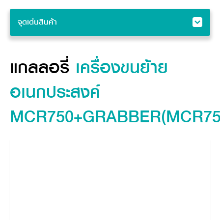
จุดเด่นสินค้า
จุดเด่นสินค้า
แกลลอรี่
แกลลอรี่
เครื่องขนย้าย
คุณสมบัติ
อเนกประสงค์
อุปกรณ์ต่อพ่วง
MCR750+GRABBER(MCR75