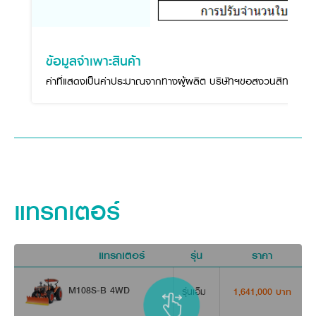
ข้อมูลจำเพาะสินค้า
ค่าที่แสดงเป็นค่าประมาณจากทางผู้ผลิต บริษัทฯขอสงวนสิทธิ์ในกา
แทรกเตอร์
แทรกเตอร์
รุ่น
ราคา
ด
M108S-B 4WD
รุ่นเอ็ม
1,641,000 บาท