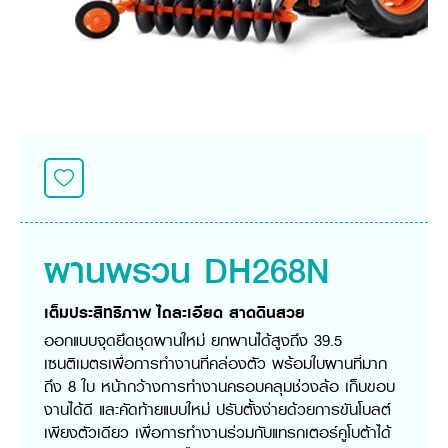
ศูนย์จำหน่ายกล้าแผ่นฯ
สมัครงาน
ประวัติบริษัท
สินค้าอื่น ๆ
ศูนย์จำหน่ายกล้าแผ่นคูโบต้า
สมัครงานคูโบต้า
วิสัยทัศน์และนโยบาย
ข่าวสาร
เครื่องจักรกลก่อสร้าง
สิ่งที่ผู้ลงทุนจะได้รับ
ตำแหน่งงานว่าง
4 หัวใจหลักของธุรกิจ
รถขุดขนาดเล็ก
การลงทุนรายได้และจุดคุ้มทุน
ข่าวสาร
นักศึกษาฝึกงาน
มาตรฐานสู่ความเป็นผู้นำในเอเชีย
ออนไลน์
โชว์รูม
อุปกรณ์ต่อพ่วงรถขุด
วัสดุอุปกรณ์
ข่าวและกิจกรรมที่แนะนำ
สวัสดิการพนักงาน
ธุรกิจต่างประเทศ
รถตักล้อยาง
ขั้นตอนการเข้าร่วมโครงการ
ข่าวสารองค์กร
บริการหลังการขาย
ที่มา
ติดต่อซื้อกล้าแผ่น
ข่าวกิจกรรมเพื่อสังคม
สินค้านวัตกรรมการเกษตร
สินค้าที่ส่งออก
เช่าซื้อ
โฆษณาคูโบต้า
โดรนการเกษตร
สำนักงานต่างประเทศ
ข่าวกิจกรรมเพื่อสังคม
คูโบต้า สโตร์
ศูนย์บริการในต่างประเทศ
ผานพรวน DH268N
โครงการตามแนวพระราชดำริ
ประเทศคู่ค้า
KAS เกษตรครบวงจร
การพัฒนาชุมชน และสังคม
เต็มประสิทธิภาพ ไถละเอียด สาดดินสวย
การศึกษา และเยาวชน
คูโบต้าฟาร์ม
ออกแบบจุดยึดชุดผานใหม่ ยกผานได้สูงถึง 39.5
สิ่งแวดล้อมความปลอดภัยและอาชีวอนามัย
เซนติเมตรเพื่อการทำงานที่คล่องตัว พร้อมใบผานที่มาก
คูโบต้าแฟมิลี่
คูโบต้าร่วมมือ
เกษตรร่วมใจ
ถึง 8 ใบ หน้ากว้างการทำงานครอบคลุมช่วงล้อ เก็บขอบ
โครงการ
เกษตรแปลงใหญ่
ภาษา
งานได้ดี และคัดท้ายแบบใหม่ ปรับตั้งง่ายด้วยการขันโบลต์
ไทย
English
เพียงตัวเดียว เพื่อการทำงานร่วมกับแทรกเตอร์คูโบต้าได้
เอกสารดาวน์โหลด