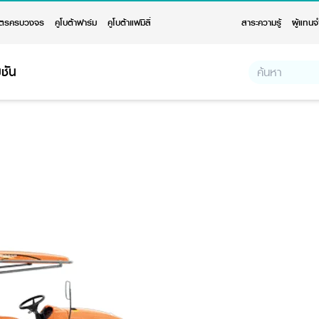
ตรครบวงจร
คูโบต้าฟาร์ม
คูโบต้าแฟมิลี่
สาระความรู้
ผู้แทนจ
ชัน