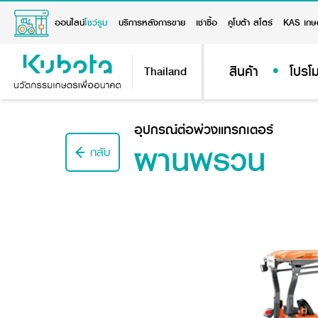
ออนไลน์
โชว์รูม
บริการหลังการขาย
เช่าซื้อ
คูโบต้า สโตร์
KAS เกษ
สินค้า
โปรโม
Thailand
อุปกรณ์ต่อพ่วงแทรกเตอร์
ผานพรวน
กลับ