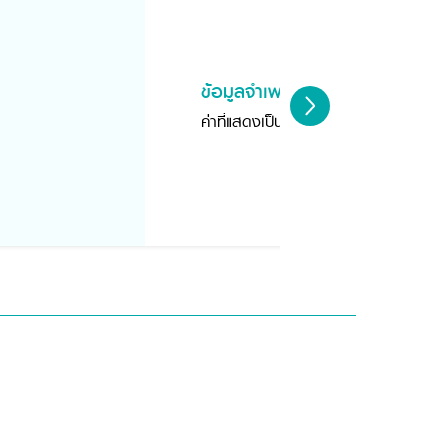
ข้อมูลจำเพาะสินค้า
ค่าที่แสดงเป็นค่าประมาณจากทางผู้ผลิต