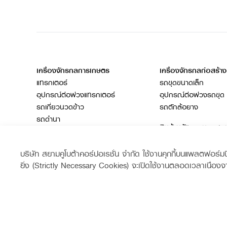
เครื่องจักรกลการเกษตร
เครื่องจักรกลก่อสร้าง
แทรกเตอร์
รถขุดขนาดเล็ก
อุปกรณ์ต่อพ่วงแทรกเตอร์
อุปกรณ์ต่อพ่วงรถขุด
รถเกี่ยวนวดข้าว
รถตักล้อยาง
รถดำนา
สินค้านวัตกรรมการเ
ชุดอุปกรณ์เสริมรถดำนา
โดรนการเกษตร
เครื่องยนต์ดีเซล
บริษัท สยามคูโบต้าคอร์ปอเรชั่น จำกัด ใช้งานคุกกี้บนแพลตฟอร์มนี้เ
รถไถ
ยิ่ง (Strictly Necessary Cookies) จะเปิดใช้งานตลอดเวลาเนื่องจ
สินค้าอื่น ๆ
สินค้าที่เกี่ยวข้อง
ช่องทางการติดตาม
Siam Kubota
Siam Kub
รุ่น
null
ราคา
37,400 บาท