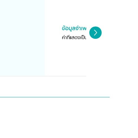
ข้อมูลจำเพาะสินค้า
ค่าที่แสดงเป็นค่าประมาณจากทางผู้ผลิต