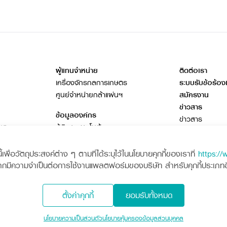
ผู้แทนจำหน่าย
ติดต่อเรา
เครื่องจักรกลการเกษตร
ระบบรับข้อร้อง
ศูนย์จำหน่ายกล้าแผ่นฯ
สมัครงาน
ข่าวสาร
ข้อมูลองค์กร
ข่าวสาร
กษตร
รู้จักสยามคูโบต้า
ข่าวกิจกรรมเพื่
ธุรกิจต่างประเทศ
โฆษณาคูโบต้า
พื่อวัตถุประสงค์ต่าง ๆ ตามที่ได้ระบุไว้ในนโยบายคุกกี้ของเราที่
https://
เอกสารดาวน์โห
ากมีความจำเป็นต่อการใช้งานแพลตฟอร์มของบริษัท สำหรับคุกกี้ประเภทอื่น
วารสารออนไลน์
ตั้งค่าคุกกี้
ยอมรับทั้งหมด
ota
Siam Kubota
นโยบายความเป็นส่วนตัว
นโยบายคุ้มครองข้อมูลส่วนบุคคล