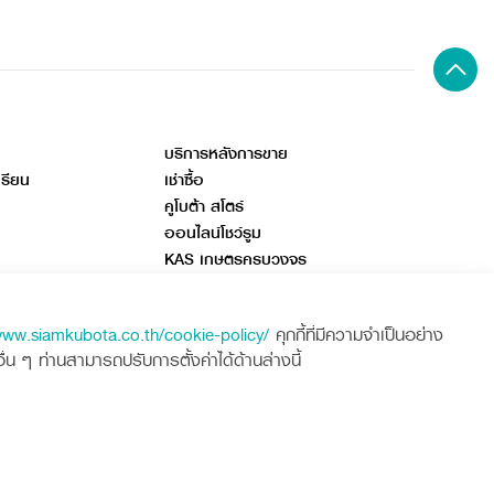
บริการหลังการขาย
เรียน
เช่าซื้อ
คูโบต้า สโตร์
ออนไลน์โชว์รูม
KAS เกษตรครบวงจร
อสังคม
คูโบต้าฟาร์ม
www.siamkubota.co.th/cookie-policy/
คุกกี้ที่มีความจำเป็นอย่าง
ลด
 ๆ ท่านสามารถปรับการตั้งค่าได้ด้านล่างนี้
ศูนย์ลูกค้าสัมพันธ์คูโบต้า คอนเนค
พูดคุย