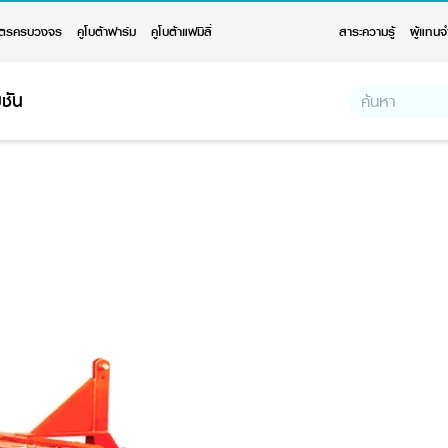
ตรครบวงจร
คูโบต้าฟาร์ม
คูโบต้าแฟมิลี่
สาระความรู้
ผู้แทนจ
ชัน