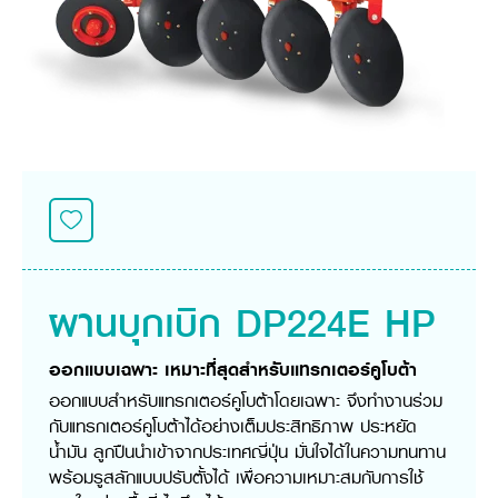
ศูนย์จำหน่ายกล้าแผ่นฯ
สมัครงาน
ประวัติบริษัท
สินค้าอื่น ๆ
ศูนย์จำหน่ายกล้าแผ่นคูโบต้า
สมัครงานคูโบต้า
วิสัยทัศน์และนโยบาย
ข่าวสาร
เครื่องจักรกลก่อสร้าง
สิ่งที่ผู้ลงทุนจะได้รับ
ตำแหน่งงานว่าง
4 หัวใจหลักของธุรกิจ
รถขุดขนาดเล็ก
การลงทุนรายได้และจุดคุ้มทุน
ข่าวสาร
นักศึกษาฝึกงาน
มาตรฐานสู่ความเป็นผู้นำในเอเชีย
ออนไลน์
โชว์รูม
อุปกรณ์ต่อพ่วงรถขุด
วัสดุอุปกรณ์
ข่าวและกิจกรรมที่แนะนำ
สวัสดิการพนักงาน
ธุรกิจต่างประเทศ
รถตักล้อยาง
ขั้นตอนการเข้าร่วมโครงการ
ข่าวสารองค์กร
บริการหลังการขาย
ที่มา
ติดต่อซื้อกล้าแผ่น
ข่าวกิจกรรมเพื่อสังคม
สินค้านวัตกรรมการเกษตร
สินค้าที่ส่งออก
เช่าซื้อ
โฆษณาคูโบต้า
โดรนการเกษตร
สำนักงานต่างประเทศ
ข่าวกิจกรรมเพื่อสังคม
คูโบต้า สโตร์
ศูนย์บริการในต่างประเทศ
โครงการตามแนวพระราชดำริ
ประเทศคู่ค้า
ผานบุกเบิก DP224E HP
KAS เกษตรครบวงจร
การพัฒนาชุมชน และสังคม
การศึกษา และเยาวชน
คูโบต้าฟาร์ม
ออกแบบเฉพาะ เหมาะที่สุดสำหรับแทรกเตอร์คูโบต้า
สิ่งแวดล้อมความปลอดภัยและอาชีวอนามัย
ออกแบบสำหรับแทรกเตอร์คูโบต้าโดยเฉพาะ จึงทำงานร่วม
คูโบต้าแฟมิลี่
คูโบต้าร่วมมือ
เกษตรร่วมใจ
กับแทรกเตอร์คูโบต้าได้อย่างเต็มประสิทธิภาพ ประหยัด
โครงการ
เกษตรแปลงใหญ่
น้ำมัน ลูกปืนนำเข้าจากประเทศญี่ปุ่น มั่นใจได้ในความทนทาน
ภาษา
ไทย
English
พร้อมรูสลักแบบปรับตั้งได้ เพื่อความเหมาะสมกับการใช้
เอกสารดาวน์โหลด