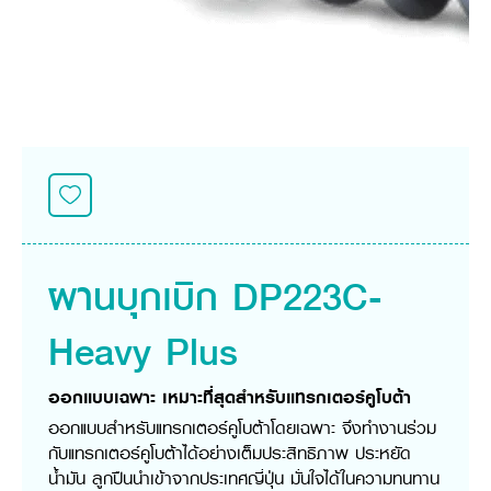
ศูนย์จำหน่ายกล้าแผ่นฯ
สมัครงาน
ประวัติบริษัท
สินค้าอื่น ๆ
ศูนย์จำหน่ายกล้าแผ่นคูโบต้า
สมัครงานคูโบต้า
วิสัยทัศน์และนโยบาย
ข่าวสาร
เครื่องจักรกลก่อสร้าง
สิ่งที่ผู้ลงทุนจะได้รับ
ตำแหน่งงานว่าง
4 หัวใจหลักของธุรกิจ
รถขุดขนาดเล็ก
การลงทุนรายได้และจุดคุ้มทุน
ข่าวสาร
นักศึกษาฝึกงาน
มาตรฐานสู่ความเป็นผู้นำในเอเชีย
ออนไลน์
โชว์รูม
อุปกรณ์ต่อพ่วงรถขุด
วัสดุอุปกรณ์
ข่าวและกิจกรรมที่แนะนำ
สวัสดิการพนักงาน
ธุรกิจต่างประเทศ
รถตักล้อยาง
ขั้นตอนการเข้าร่วมโครงการ
ข่าวสารองค์กร
บริการหลังการขาย
ที่มา
ติดต่อซื้อกล้าแผ่น
ข่าวกิจกรรมเพื่อสังคม
สินค้านวัตกรรมการเกษตร
สินค้าที่ส่งออก
เช่าซื้อ
โฆษณาคูโบต้า
โดรนการเกษตร
สำนักงานต่างประเทศ
ข่าวกิจกรรมเพื่อสังคม
คูโบต้า สโตร์
ศูนย์บริการในต่างประเทศ
ผานบุกเบิก DP223C-
โครงการตามแนวพระราชดำริ
ประเทศคู่ค้า
KAS เกษตรครบวงจร
การพัฒนาชุมชน และสังคม
Heavy Plus
การศึกษา และเยาวชน
คูโบต้าฟาร์ม
สิ่งแวดล้อมความปลอดภัยและอาชีวอนามัย
ออกแบบเฉพาะ เหมาะที่สุดสำหรับแทรกเตอร์คูโบต้า
คูโบต้าแฟมิลี่
คูโบต้าร่วมมือ
เกษตรร่วมใจ
ออกแบบสำหรับแทรกเตอร์คูโบต้าโดยเฉพาะ จึงทำงานร่วม
โครงการ
เกษตรแปลงใหญ่
ภาษา
ไทย
English
กับแทรกเตอร์คูโบต้าได้อย่างเต็มประสิทธิภาพ ประหยัด
เอกสารดาวน์โหลด
น้ำมัน ลูกปืนนำเข้าจากประเทศญี่ปุ่น มั่นใจได้ในความทนทาน