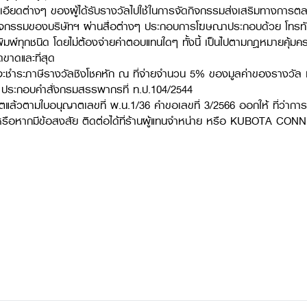
เอียดต่างๆ ของผู้ได้รับรางวัลไปใช้ในการจัดกิจกรรมส่งเสริมทางกา
ิจกรรมของบริษัทฯ ผ่านสื่อต่างๆ ประกอบการโฆษณาประกอบด้วย โทรทัศน
พิมพ์ทุกชนิด โดยไม่ต้องจ่ายค่าตอบแทนใดๆ ทั้งนี้ เป็นไปตามกฎหมายคุ้ม
ขาดและที่สุด
 จะชำระภาษีรางวัลชิงโชคหัก ณ ที่จ่ายจำนวน 5% ของมูลค่าของรางวัล แทน
8 ประกอบคำสั่งกรมสรรพากรที่ ท.ป.104/2544
าตแล้วตามใบอนุญาตเลขที่ พ.น.1/36 คำขอเลขที่ 3/2566 ออกให้ ที่ว่า
หรือหากมีข้อสงสัย ติดต่อได้ที่ร้านผู้แทนจำหน่าย หรือ KUBOTA CON