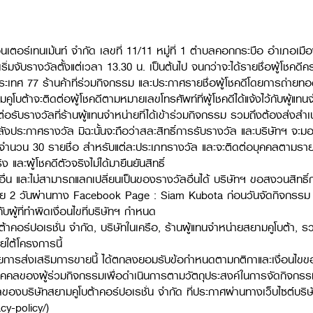
 เอ็นเตอร์เทนเม้นท์ จำกัด เลขที่ 11/11 หมู่ที่ 1 ตำบลคอกกระบือ อำเภอ
ริ่มจับรางวัลตั้งแต่เวลา 13.30 น. เป็นต้นไป จนกว่าจะได้รายชื่อผู้โช
วประเทศ 77 ร้านค้าที่ร่วมกิจกรรม และประกาศรายชื่อผู้โชคดีโดยการถ
โบต้าจะติดต่อผู้โชคดีตามหมายเลขโทรศัพท์ที่ผู้โชคดีได้แจ้งไว้กับผู้แทน
ิดต่อรับรางวัลที่ร้านผู้แทนจำหน่ายที่ได้เข้าร่วมกิจกรรม รวมถึงต้องส่
งประกาศรางวัล มิฉะนั้นจะถือว่าสละสิทธิ์การรับรางวัล และบริษัทฯ จะ
ดีไว้จำนวน 30 รายชื่อ สำหรับแต่ละประเภทรางวัล และจะติดต่อบุคคลตาม
 และผู้โชคดีตัวจริงไม่ได้มายืนยันสิทธิ์
ื่น และไม่สามารถแลกเปลี่ยนเป็นของรางวัลอื่นได้ บริษัทฯ ขอสงวนสิทธิ์ก
น้อย 2 วันผ่านทาง Facebook Page : Siam Kubota ก่อนวันจัดกิจกรรม
บผู้ที่ทำผิดเงื่อนไขที่บริษัทฯ กำหนด
าคอร์ปอเรชั่น จำกัด, บริษัทในเครือ, ร้านผู้แทนจำหน่ายสยามคูโบต้า, ร
ายใต้โครงการนี้
วมรายการส่งเสริมการขายนี้ ได้ตกลงยอมรับข้อกำหนดตามกติกาและเงื่อนไขข
นบุคคลของผู้ร่วมกิจกรรมเพื่อดำเนินการตามวัตถุประสงค์ในการจัดกิจกร
ของบริษัทสยามคูโบต้าคอร์ปอเรชั่น จำกัด ที่ประกาศผ่านทางเว็บไซต์บริษ
cy-policy/
)