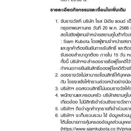
รายละเอียดกิจกรรมและเงื่อนไขเพิ่มเติม
จับรางวัลที่ บริษัท โรส มีเดีย แอนด์
กรุงเทพมหานคร วันที่ 20 พ.ค. 2566 เ
สดไปยังผู้แทนจำหน่ายสยามคูโบต้าทั่
: Siam Kubota โดยผู้แทนจำหน่ายสยามคู
และลูกค้าต้องยืนยันการรับสิทธิ์ และต
รับรองสำเนาถูกต้อง ภายใน 15 วัน หลั
ทั้งนี้ บริษัทฯจะสำรองรายชื่อผู้โชค
กำหนดการยืนยันสิทธิ์ของผู้โชคดีตัวจริง
ของรางวัลไม่สามารถโอนสิทธิ์ให้บุคคลอ
กัน โดยจะแจ้งให้ทราบล่วงหน้าอย่าง
บริษัทฯ ขอสงวนสิทธิ์ไม่มอบรางวัลให้กั
พนักงานและครอบครัว บริษัทสยามคูโบต้
เกี่ยวข้อง ไม่มีสิทธิเข้าร่วมชิงรางวัลภ
บริษัทฯ ถือว่าลูกค้าทุกรายที่เข้าร่
บริษัทฯ จะเก็บรวบรวม ใช้ ข้อมูลส่ว
ใต้นโยบายการคุ้มครองข้อมูลส่วนบุคคล
(
https://www.siamkubota.co.th/priva