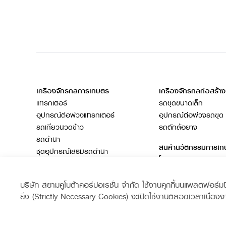
เครื่องจักรกลการเกษตร
เครื่องจักรกลก่อสร้าง
แทรกเตอร์
รถขุดขนาดเล็ก
อุปกรณ์ต่อพ่วงแทรกเตอร์
อุปกรณ์ต่อพ่วงรถขุด
รถเกี่ยวนวดข้าว
รถตักล้อยาง
รถดำนา
สินค้านวัตกรรมการเ
ชุดอุปกรณ์เสริมรถดำนา
โดรนการเกษตร
เครื่องยนต์ดีเซล
รถไถ
บริษัท สยามคูโบต้าคอร์ปอเรชั่น จำกัด ใช้งานคุกกี้บนแพลตฟอร์มนี้เ
สินค้าอื่น ๆ
ยิ่ง (Strictly Necessary Cookies) จะเปิดใช้งานตลอดเวลาเนื่องจ
ช่องทางการติดตาม
Siam Kubota
Siam Kub