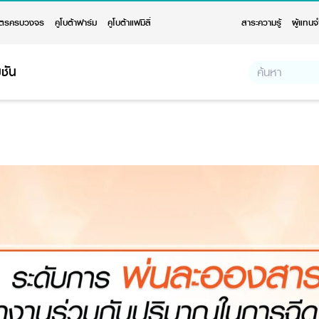
ตรครบวงจร
คูโบต้าฟาร์ม
คูโบต้าแฟมิลี่
สาระความรู้
ผู้แทนจ
ชัน