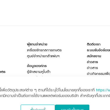
ผู้แทนจำหน่าย
ติดต่อเรา
เครื่องจักรกลการเกษตร
ระบบรับข้อร้อง
ศูนย์จำหน่ายกล้าแผ่นฯ
สมัครงาน
ข่าวสาร
ข้อมูลองค์กร
ข่าวสาร
กษตร
รู้จักสยามคูโบต้า
ข่าวกิจกรรมเพื่
ธุรกิจต่างประเทศ
โฆษณาคูโบต้า
เอกสารดาวน์โห
พื่อวัตถุประสงค์ต่าง ๆ ตามที่ได้ระบุไว้ในนโยบายคุกกี้ของเราที่
https://
วารสารออนไลน์
ากมีความจำเป็นต่อการใช้งานแพลตฟอร์มของบริษัท สำหรับคุกกี้ประเภทอื่น
ota
Siam Kubota