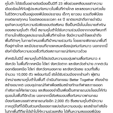
คูโบต้า ได้จัดขึ้นอย่างต่อเนื่องเป็นปีที่ 23 เพื่อช่วยเหลือบรรเทาความ
วารสารออนไลน์
เดือดร้อนให้กับผู้ประสบภัยหนาวในพื้นที่ห่างไกล และแสดงความห่วงใย
ในชีวิตความเป็นอยู่ของพี่น้องประชาชน เด็กๆ เยาวชน รวมถึงพี่น้อง
เกษตรกรทุกคน โดยตลอดระยะเวลา 44 ปี เราตระหนักถึงการดำเนิน
ธุรกิจควบคู่กับความรับผิดชอบต่อสังคม ซึ่งเป็นหนึ่งในนโยบายสำคัญ
ของสยามคูโบต้า ทั้งนี้ สยามคูโบต้าได้รับความร่วมมือจากกองทัพบกที่
ทำงานใกล้ชิดดูแลประชาชนในพื้นที่ห่างไกล จึงมีความเข้าใจและเข้าถึง
พื้นที่ต่างๆ ในการกำหนดพื้นที่เป้าหมายร่วมกัน โดยเราจะพิจารณาพื้นที่
ที่อยู่ห่างไกล และมีประชาชนที่ขาดแคลนเครื่องนุ่งห่มกันหนาว นอกจากนี้
ยังคำนึงถึงความรวดเร็วทันต่อสถานการณ์ภัยหนาวด้วย
สำหรับในปีนี้ สยามคูโบต้าได้แบ่งปันความอบอุ่นผ่านเสื้อกันหนาว 4
จังหวัด ในพื้นที่ภาคเหนือ ได้แก่ จังหวัดตาก และจังหวัดลำปาง ภาคตะวัน
ออกเฉียงเหนือ ได้แก่ จังหวัดหนองคาย และจังหวัดเลย รวมทั้งสิ้น
จำนวน 10,000 ตัว พร้อมกันนี้ ยังได้รับร่วมมือจากร้านค้า ผู้แทน
จำหน่ายสยามคูโบต้าในพื้นที่ ดำเนินกิจกรรม Better Together เคียงข้าง
สร้างอนาคต มอบอุปกรณ์กีฬาเพื่อเสริมสร้างทักษะกีฬาและการออก
กำลังกายให้แก่เยาวชน และสิ่งของจำเป็นเพื่อเป็นสาธารณประโยชน์ให้กับ
ชุมชนในพื้นที่อีกด้วย นอกจากนี้ยังส่งมอบเสื้อกันหนาวผ่านกรม
ป้องกันและบรรเทาสาธารณภัยอีก 2,000 ตัว ซึ่งสยามคูโบต้ามีความ
ภาคภูมิใจที่ได้เป็นส่วนหนึ่งของการแบ่งปันความอบอุ่น และสร้างกำลังใจ
ในทุกพื้นที่ที่เราได้เข้าไปให้ความช่วยเหลือ ได้เห็นความสุขของพี่น้อง