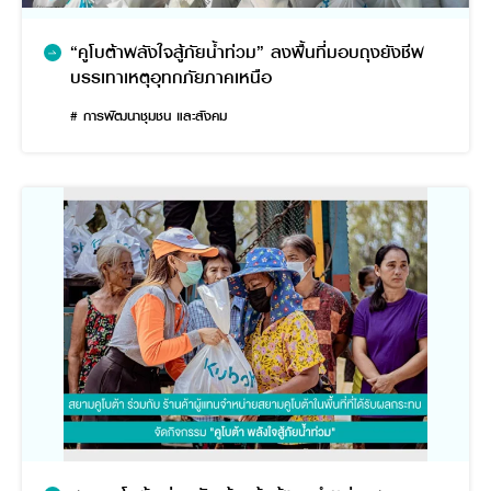
“คูโบต้าพลังใจสู้ภัยน้ำท่วม” ลงพื้นที่มอบถุงยังชีพ
บรรเทาเหตุอุทกภัยภาคเหนือ
# การพัฒนาชุมชน และสังคม