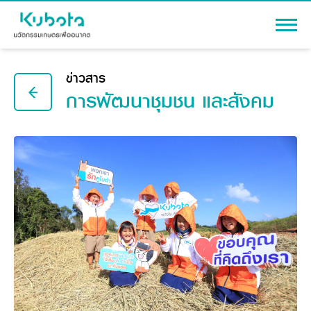
เข้าสู่ระบบ
ข่าวสาร
การพัฒนาชุมชน และสังคม
สินค้า
เครื่องจักรกลการเกษตร
โปรโมชัน
แทรกเตอร์
สาระความรู้
อุปกรณ์ต่อพ่วงแทรกเตอร์
รถเกี่ยวนวดข้าว
ผู้แทนจำหน่าย
รถดำนา
เครื่องจักรกลการเกษตร
ชุดอุปกรณ์เสริมรถดำนา
ข้อมูลองค์กร
เครื่องยนต์ดีเซล
เครื่องจักรกลการเกษตร
รู้จักสยามคูโบต้า
รถไถ