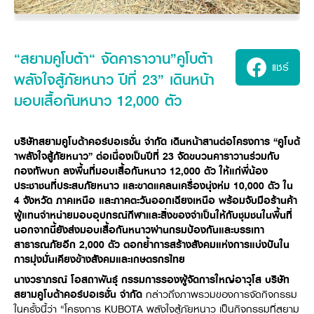
ศูนย์จำหน่ายกล้าแผ่นฯ
สมัครงาน
ประวัติบริษัท
สินค้าอื่น ๆ
ศูนย์จำหน่ายกล้าแผ่นคูโบต้า
สมัครงานคูโบต้า
วิสัยทัศน์และนโยบาย
ข่าวสาร
เครื่องจักรกลก่อสร้าง
สิ่งที่ผู้ลงทุนจะได้รับ
ตำแหน่งงานว่าง
4 หัวใจหลักของธุรกิจ
“สยามคูโบต้า“ จัดคาราวาน”คูโบต้า
รถขุดขนาดเล็ก
การลงทุนรายได้และจุดคุ้มทุน
ข่าวสาร
นักศึกษาฝึกงาน
แชร์
มาตรฐานสู่ความเป็นผู้นำในเอเชีย
ออนไลน์
โชว์รูม
พลังใจสู้ภัยหนาว ปีที่ 23” เดินหน้า
อุปกรณ์ต่อพ่วงรถขุด
วัสดุอุปกรณ์
ข่าวและกิจกรรมที่แนะนำ
สวัสดิการพนักงาน
ธุรกิจต่างประเทศ
รถตักล้อยาง
ขั้นตอนการเข้าร่วมโครงการ
มอบเสื้อกันหนาว 12,000 ตัว
ข่าวสารองค์กร
บริการหลังการขาย
ที่มา
ติดต่อซื้อกล้าแผ่น
ข่าวกิจกรรมเพื่อสังคม
สินค้านวัตกรรมการเกษตร
สินค้าที่ส่งออก
เช่าซื้อ
โฆษณาคูโบต้า
โดรนการเกษตร
บริษัทสยามคูโบต้าคอร์ปอเรชั่น จำกัด เดินหน้าสานต่อโครงการ “คูโบต้
สำนักงานต่างประเทศ
าพลังใจสู้ภัยหนาว” ต่อเนื่องเป็นปีที่ 23
จัดขบวนคาราวานร่วมกับ
ข่าวกิจกรรมเพื่อสังคม
คูโบต้า สโตร์
ศูนย์บริการในต่างประเทศ
กองทัพบก ลงพื้นที่มอบเสื้อกันหนาว 12,000
ตัว ให้แก่พี่น้อง
โครงการตามแนวพระราชดำริ
ประชาชนที่ประสบภัยหนาว และขาดแคลนเครื่องนุ่งห่ม 10,000 ตัว
ใน
ประเทศคู่ค้า
KAS เกษตรครบวงจร
การพัฒนาชุมชน และสังคม
4
จังหวัด ภาคเหนือ และภาคตะวันออกเฉียงเหนือ พร้อมจับมือร้านค้า
ผู้แทนจำหน่ายมอบอุปกรณ์กีฬาและสิ่งของจำเป็นให้กับชุมชนในพื้นที่
การศึกษา และเยาวชน
คูโบต้าฟาร์ม
นอกจากนี้ยังส่งมอบเสื้อกันหนาวผ่านกรมป้องกันและบรรเทา
สิ่งแวดล้อมความปลอดภัยและอาชีวอนามัย
สาธารณภัยอีก 2,000 ตัว ตอกย้ำการสร้างสังคมแห่งการแบ่งปัน
ใน
คูโบต้าแฟมิลี่
การมุ่งมั่นเคียงข้างสังคมและเกษตรกรไทย
คูโบต้าร่วมมือ
เกษตรร่วมใจ
นางวราภรณ์ โอสถาพันธุ์ กรรมการรองผู้จัดการใหญ่อาวุโส
บริษัท
โครงการ
เกษตรแปลงใหญ่
ภาษา
ไทย
English
สยามคูโบต้าคอร์ปอเรชั่น จำกัด
กล่าวถึงภาพรวมของการจัดกิจกรรม
เอกสารดาวน์โหลด
ในครั้งนี้ว่า “โครงการ KUBOTA พลังใจสู้ภัยหนาว เป็นกิจกรรมที่สยาม