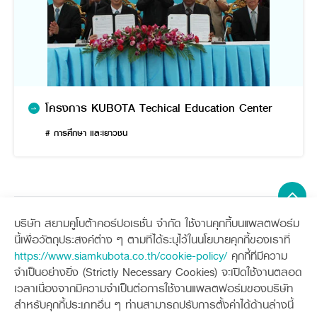
โครงการ KUBOTA Techical Education Center
# การศึกษา และเยาวชน
บริษัท สยามคูโบต้าคอร์ปอเรชั่น จำกัด ใช้งานคุกกี้บนแพลตฟอร์ม
Sitemap
นี้เพื่อวัตถุประสงค์ต่าง ๆ ตามที่ได้ระบุไว้ในนโยบายคุกกี้ของเราที่
https://www.siamkubota.co.th/cookie-policy/
คุกกี้ที่มีความ
เครื่องจักรกลการเกษตร
เครื่องจักรกลก่อสร้าง
จำเป็นอย่างยิ่ง (Strictly Necessary Cookies) จะเปิดใช้งานตลอด
แทรกเตอร์
รถขุดขนาดเล็ก
เวลาเนื่องจากมีความจำเป็นต่อการใช้งานแพลตฟอร์มของบริษัท
อุปกรณ์ต่อพ่วงแทรกเตอร์
อุปกรณ์ต่อพ่วงรถขุด
ช่องทางการติดตาม
ศูนย์ลูกค้าสัมพันธ์คูโบต้า คอนเนค
สำหรับคุกกี้ประเภทอื่น ๆ ท่านสามารถปรับการตั้งค่าได้ด้านล่างนี้
รถเกี่ยวนวดข้าว
รถตักล้อยาง