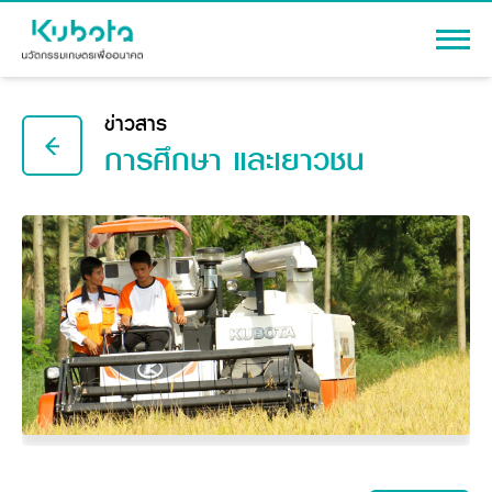
เข้าสู่ระบบ
ข่าวสาร
การศึกษา และเยาวชน
สินค้า
เครื่องจักรกลการเกษตร
โปรโมชัน
แทรกเตอร์
สาระความรู้
อุปกรณ์ต่อพ่วงแทรกเตอร์
รถเกี่ยวนวดข้าว
ผู้แทนจำหน่าย
รถดำนา
เครื่องจักรกลการเกษตร
ชุดอุปกรณ์เสริมรถดำนา
ข้อมูลองค์กร
เครื่องยนต์ดีเซล
เครื่องจักรกลการเกษตร
รู้จักสยามคูโบต้า
รถไถ