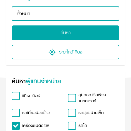
ศูนย์จำหน่ายกล้าแผ่นฯ
สมัครงาน
ประวัติบริษัท
สินค้าอื่น ๆ
ศูนย์จำหน่ายกล้าแผ่นคูโบต้า
สมัครงานคูโบต้า
วิสัยทัศน์และนโยบาย
ข่าวสาร
เครื่องจักรกลก่อสร้าง
สิ่งที่ผู้ลงทุนจะได้รับ
ตำแหน่งงานว่าง
4 หัวใจหลักของธุรกิจ
รถขุดขนาดเล็ก
การลงทุนรายได้และจุดคุ้มทุน
ข่าวสาร
นักศึกษาฝึกงาน
มาตรฐานสู่ความเป็นผู้นำในเอเชีย
ออนไลน์
โชว์รูม
ค้นหา
อุปกรณ์ต่อพ่วงรถขุด
วัสดุอุปกรณ์
ข่าวและกิจกรรมที่แนะนำ
สวัสดิการพนักงาน
ธุรกิจต่างประเทศ
รถตักล้อยาง
ขั้นตอนการเข้าร่วมโครงการ
ข่าวสารองค์กร
บริการหลังการขาย
ที่มา
ติดต่อซื้อกล้าแผ่น
ข่าวกิจกรรมเพื่อสังคม
สินค้านวัตกรรมการเกษตร
ระยะใกล้เคียง
สินค้าที่ส่งออก
เช่าซื้อ
โฆษณาคูโบต้า
โดรนการเกษตร
สำนักงานต่างประเทศ
ข่าวกิจกรรมเพื่อสังคม
คูโบต้า สโตร์
ศูนย์บริการในต่างประเทศ
โครงการตามแนวพระราชดำริ
ประเทศคู่ค้า
ค้นหา
ผู้แทนจำหน่าย
KAS เกษตรครบวงจร
การพัฒนาชุมชน และสังคม
การศึกษา และเยาวชน
คูโบต้าฟาร์ม
อุปกรณ์ต่อพ่วง
แทรกเตอร์
สิ่งแวดล้อมความปลอดภัยและอาชีวอนามัย
แทรกเตอร์
คูโบต้าแฟมิลี่
คูโบต้าร่วมมือ
เกษตรร่วมใจ
รถเกี่ยวนวดข้าว
รถขุดขนาดเล็ก
โครงการ
เกษตรแปลงใหญ่
ภาษา
ไทย
English
เครื่องยนต์ดีเซล
รถไถ
เอกสารดาวน์โหลด