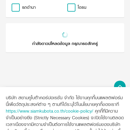
วารสารออนไลน์
รถดำนา
โดรน
กำลังดาวน์โหลดข้อมูล กรุณารอสักครู่
บริษัท สยามคูโบต้าคอร์ปอเรชั่น จำกัด ใช้งานคุกกี้บนแพลตฟอร์ม
Sitemap
นี้เพื่อวัตถุประสงค์ต่าง ๆ ตามที่ได้ระบุไว้ในนโยบายคุกกี้ของเราที่
https://www.siamkubota.co.th/cookie-policy/
คุกกี้ที่มีความ
เครื่องจักรกลการเกษตร
เครื่องจักรกลก่อสร้าง
จำเป็นอย่างยิ่ง (Strictly Necessary Cookies) จะเปิดใช้งานตลอด
แทรกเตอร์
รถขุดขนาดเล็ก
เวลาเนื่องจากมีความจำเป็นต่อการใช้งานแพลตฟอร์มของบริษัท
อุปกรณ์ต่อพ่วงแทรกเตอร์
อุปกรณ์ต่อพ่วงรถขุด
ช่องทางการติดตาม
ศูนย์ลูกค้าสัมพันธ์คูโบต้า คอนเนค