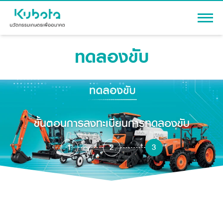
ทดลองขับ
เข้าสู่ระบบ
สินค้า
ขั้นตอนการลงทะเบียนการทดลองขับ
เครื่องจักรกลการเกษตร
โปรโมชัน
แทรกเตอร์
1
2
3
สาระความรู้
อุปกรณ์ต่อพ่วงแทรกเตอร์
รถเกี่ยวนวดข้าว
ผู้แทนจำหน่าย
รถดำนา
เครื่องจักรกลการเกษตร
ชุดอุปกรณ์เสริมรถดำนา
ข้อมูลองค์กร
เครื่องยนต์ดีเซล
เครื่องจักรกลการเกษตร
รู้จักสยามคูโบต้า
รถไถ