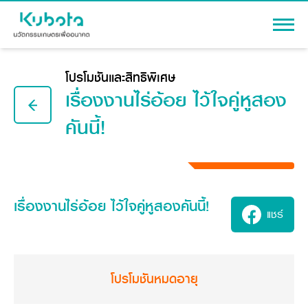
เข้าสู่ระบบ
โปรโมชันและสิทธิพิเศษ
เรื่องงานไร่อ้อย ไว้ใจคู่หูสอง
คันนี้!
สินค้า
เครื่องจักรกลการเกษตร
โปรโมชัน
โปรโมชัน
หมดอายุ
แทรกเตอร์
เรื่องงานไร่อ้อย ไว้ใจคู่หูสองคันนี้!
สาระความรู้
อุปกรณ์ต่อพ่วงแทรกเตอร์
แชร์
รถเกี่ยวนวดข้าว
ผู้แทนจำหน่าย
รถดำนา
เครื่องจักรกลการเกษตร
ชุดอุปกรณ์เสริมรถดำนา
ข้อมูลองค์กร
โปรโมชันหมดอายุ
เครื่องยนต์ดีเซล
เครื่องจักรกลการเกษตร
รู้จักสยามคูโบต้า
รถไถ