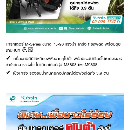
แทรกเตอร์ M-Series ขนาด 75-98 แรงม้า แกร่ง ทรงพลัง พร้อมลุย
งานหนัก 💪🏻
✔ เครื่องยนต์ดีเซลทรงพลังจากคูโบต้า พร้อมระบบเทอร์โบชาร์จเจอร์
ชาร์จแรง ชาร์จไว ในแทรกเตอร์รุ่น M8808 และ M9808
✔ แข็งแกร่ง รองรับน้ำหนักยกอุปกรณ์ต่อพ่วงได้ถึง 3.9 ตัน