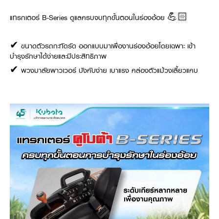
แทรกเตอร์ B-Series ดูแลครบจบทุกขั้นตอนในร่องอ้อย 💪🏻
✔ ขนาดตัวรถกะทัดรัด ออกแบบมาเพื่องานร่องอ้อยโดยเฉพาะ เข้า
บำรุงรักษาได้ง่ายและมีประสิทธิภาพ
✔ พวงมาลัยพาวเวอร์ บังคับง่าย เบาแรง คล่องตัวแม้วงเลี้ยวแคบ