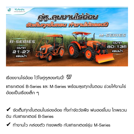
ศูนย์จำหน่ายกล้าแผ่นฯ
สมัครงาน
ประวัติบริษัท
สินค้าอื่น ๆ
ศูนย์จำหน่ายกล้าแผ่นคูโบต้า
สมัครงานคูโบต้า
วิสัยทัศน์และนโยบาย
ข่าวสาร
เครื่องจักรกลก่อสร้าง
สิ่งที่ผู้ลงทุนจะได้รับ
ตำแหน่งงานว่าง
4 หัวใจหลักของธุรกิจ
รถขุดขนาดเล็ก
การลงทุนรายได้และจุดคุ้มทุน
ข่าวสาร
นักศึกษาฝึกงาน
มาตรฐานสู่ความเป็นผู้นำในเอเชีย
ออนไลน์
โชว์รูม
อุปกรณ์ต่อพ่วงรถขุด
วัสดุอุปกรณ์
ข่าวและกิจกรรมที่แนะนำ
สวัสดิการพนักงาน
ธุรกิจต่างประเทศ
รถตักล้อยาง
ขั้นตอนการเข้าร่วมโครงการ
ข่าวสารองค์กร
บริการหลังการขาย
ที่มา
ติดต่อซื้อกล้าแผ่น
ข่าวกิจกรรมเพื่อสังคม
สินค้านวัตกรรมการเกษตร
สินค้าที่ส่งออก
เช่าซื้อ
โฆษณาคูโบต้า
โดรนการเกษตร
สำนักงานต่างประเทศ
ข่าวกิจกรรมเพื่อสังคม
คูโบต้า สโตร์
ศูนย์บริการในต่างประเทศ
โครงการตามแนวพระราชดำริ
เรื่องงานไร่อ้อย ไว้ใจคู่หูสองคันนี้! 💯
ประเทศคู่ค้า
KAS เกษตรครบวงจร
การพัฒนาชุมชน และสังคม
แทรกเตอร์ B-Series และ M-Series พร้อมลุยทุกขั้นตอน ช่วยให้งานไร่
อ้อยเป็นเรื่องเล็ก ๆ
การศึกษา และเยาวชน
คูโบต้าฟาร์ม
สิ่งแวดล้อมความปลอดภัยและอาชีวอนามัย
คูโบต้าแฟมิลี่
✔ จัดเต็มทุกขั้นตอนในร่องอ้อย ทั้งกำจัดวัชพืช พ่นฮอร์โมน ไถพรวน
คูโบต้าร่วมมือ
เกษตรร่วมใจ
ดิน กับแทรกเตอร์ B-Series
โครงการ
เกษตรแปลงใหญ่
ภาษา
ไทย
English
✔ ทำงานไว คล่องตัว ทรงพลัง กับแทรกเตอร์รุ่น M-Series
เอกสารดาวน์โหลด