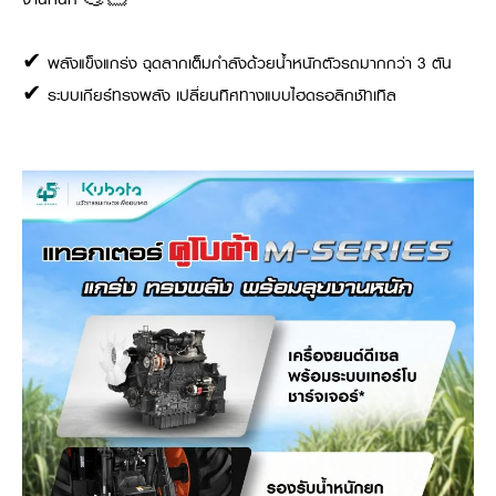
✔ พลังแข็งแกร่ง ฉุดลากเต็มกำลังด้วยน้ำหนักตัวรถมากกว่า 3 ตัน
✔ ระบบเกียร์ทรงพลัง เปลี่ยนทิศทางแบบไฮดรอลิกชัทเทิล