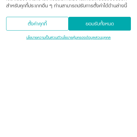
สำหรับคุกกี้ประเภทอื่น ๆ ท่านสามารถปรับการตั้งค่าได้ด้านล่างนี้
โปรโมชัน
หมดอายุ
ตั้งค่าคุกกี้
ยอมรับทั้งหมด
นโยบายความเป็นส่วนตัว
นโยบายคุ้มครองข้อมูลส่วนบุคคล
เงื่อนไขรายละเอียดรายการส่งเสริมการขาย
แทรกเตอร์คูโบต้า L-SERIES AIR CABIN
Sitemap