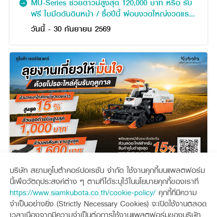
MU-Series ช่วยดาวน์สูงสุด 120,000 บาท หรือ รับ
ฟรี ใบมีดดันดินหน้า / ซื้อปีนี้ ผ่อนงวดใหญ่งวดแรก
พฤษภาคม 2571
วันนี้ - 30 กันยายน 2569
บริษัท สยามคูโบต้าคอร์ปอเรชั่น จำกัด ใช้งานคุกกี้บนแพลตฟอร์ม
คูโบต้า เซอร์วิส แคร์ (ไตรมาส 3)
นี้เพื่อวัตถุประสงค์ต่าง ๆ ตามที่ได้ระบุไว้ในนโยบายคุกกี้ของเราที่
https://www.siamkubota.co.th/cookie-policy/
คุกกี้ที่มีความ
วันนี้ - 30 กันยายน 2569
จำเป็นอย่างยิ่ง (Strictly Necessary Cookies) จะเปิดใช้งานตลอด
เวลาเนื่องจากมีความจำเป็นต่อการใช้งานแพลตฟอร์มของบริษัท