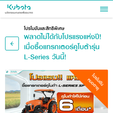
เข้าสู่ระบบ
โปรโมชันและสิทธิพิเศษ
พลาดไม่ได้กับโปรแรงแห่งปี!
เมื่อซื้อแทรกเตอร์คูโบต้ารุ่น
L-Series วันนี้!
สินค้า
เครื่องจักรกลการเกษตร
โปรโมชัน
แทรกเตอร์
โปรโมชัน
สาระความรู้
อุปกรณ์ต่อพ่วงแทรกเตอร์
หมดอายุ
รถเกี่ยวนวดข้าว
ผู้แทนจำหน่าย
รถดำนา
เครื่องจักรกลการเกษตร
ชุดอุปกรณ์เสริมรถดำนา
ข้อมูลองค์กร
เครื่องยนต์ดีเซล
เครื่องจักรกลการเกษตร
รู้จักสยามคูโบต้า
รถไถ