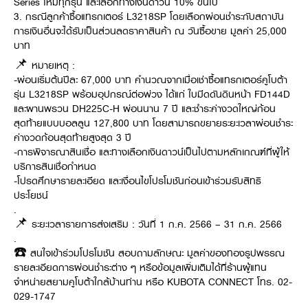
Series ใหม่ทุกรุ่น และเลือกทางเงินดาวน์ 10% ขึ้นไป
3. กรณีลูกค้าซื้อแทรกเตอร์ L3218SP โดยเลือกผ่อนชำระกับสถาบัน
การเงินอื่นจะได้รับเป็นส่วนลดราคาสินค้า ณ วันซื้อขาย มูลค่า 25,000
บาท
📌 หมายเหตุ :
-ผ่อนเริ่มต้นปีละ 67,000 บาท คำนวณจากเมื่อเช่าซื้อแทรกเตอร์คูโบต้า
รุ่น L3218SP พร้อมอุปกรณ์ต่อพ่วง ได้แก่ ใบมีดดันดินหน้า FD144D
และผานพรวน DH225C-H ผ่อนนาน 7 ปี และชำระค่างวดใหญ่ก้อน
สุดท้ายแบบบอลลูน 127,800 บาท โดยสามารถขยายระยะเวลาผ่อนชำระ
ค่างวดก้อนสุดท้ายสูงสุด 3 ปี
-การพิจารณาสินเชื่อ และทางเลือกเงินดาวน์เป็นไปตามหลักเกณฑ์ที่ผู้ให้
บริการสินเชื่อกำหนด
-โปรดศึกษารายละเอียด และเงื่อนไขโปรโมชันก่อนเข้าร่วมรับสิทธิ
ประโยชน์
.
📌 ระยะเวลารายการส่งเสริม : วันที่ 1 ก.ค. 2566 – 31 ก.ค. 2566
.
☎️ สนใจเข้าร่วมโปรโมชัน สอบถามลักษณะ มูลค่าของทองรูปพรรณ
รายละเอียดการผ่อนชำระต่าง ๆ หรือข้อมูลเพิ่มเติมได้ที่ร้านผู้แทน
จำหน่ายสยามคูโบต้าใกล้บ้านท่าน หรือ KUBOTA CONNECT โทร. 02-
029-1747