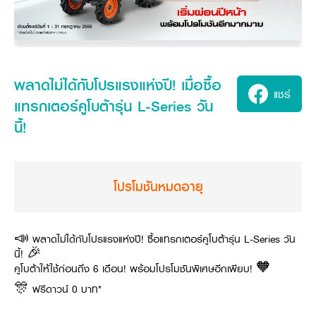
ศูนย์จำหน่ายกล้าแผ่นฯ
สมัครงาน
ประวัติบริษัท
สินค้าอื่น ๆ
ศูนย์จำหน่ายกล้าแผ่นคูโบต้า
สมัครงานคูโบต้า
วิสัยทัศน์และนโยบาย
ข่าวสาร
เครื่องจักรกลก่อสร้าง
สิ่งที่ผู้ลงทุนจะได้รับ
ตำแหน่งงานว่าง
4 หัวใจหลักของธุรกิจ
รถขุดขนาดเล็ก
การลงทุนรายได้และจุดคุ้มทุน
ข่าวสาร
นักศึกษาฝึกงาน
มาตรฐานสู่ความเป็นผู้นำในเอเชีย
ออนไลน์
โชว์รูม
อุปกรณ์ต่อพ่วงรถขุด
วัสดุอุปกรณ์
ข่าวและกิจกรรมที่แนะนำ
พลาดไม่ได้กับโปรแรงแห่งปี! เมื่อซื้อ
สวัสดิการพนักงาน
ธุรกิจต่างประเทศ
แชร์
รถตักล้อยาง
ขั้นตอนการเข้าร่วมโครงการ
ข่าวสารองค์กร
แทรกเตอร์คูโบต้ารุ่น L-Series วัน
บริการหลังการขาย
ที่มา
ติดต่อซื้อกล้าแผ่น
ข่าวกิจกรรมเพื่อสังคม
สินค้านวัตกรรมการเกษตร
นี้!
สินค้าที่ส่งออก
เช่าซื้อ
โฆษณาคูโบต้า
โดรนการเกษตร
สำนักงานต่างประเทศ
ข่าวกิจกรรมเพื่อสังคม
คูโบต้า สโตร์
ศูนย์บริการในต่างประเทศ
โครงการตามแนวพระราชดำริ
โปรโมชันหมดอายุ
ประเทศคู่ค้า
KAS เกษตรครบวงจร
การพัฒนาชุมชน และสังคม
การศึกษา และเยาวชน
คูโบต้าฟาร์ม
สิ่งแวดล้อมความปลอดภัยและอาชีวอนามัย
📣 พลาดไม่ได้กับโปรแรงแห่งปี! ซื้อแทรกเตอร์คูโบต้ารุ่น L-Series วัน
นี้! 🎉
คูโบต้าแฟมิลี่
คูโบต้าร่วมมือ
เกษตรร่วมใจ
คูโบต้าให้ใช้ก่อนถึง 6 เดือน! พร้อมโปรโมชันพิเศษอีกเพียบ! 🧡
โครงการ
เกษตรแปลงใหญ่
ภาษา
🎊 ฟรีดาวน์ 0 บาท*
ไทย
English
เอกสารดาวน์โหลด