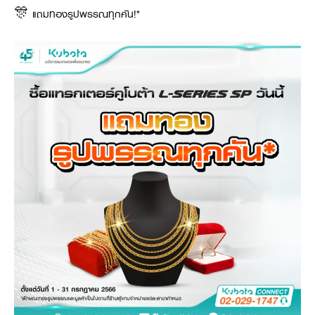
🎊 แถมทองรูปพรรณทุกคัน!*