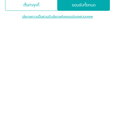
ตั้งค่าคุกกี้
ยอมรับทั้งหมด
นโยบายความเป็นส่วนตัว
นโยบายคุ้มครองข้อมูลส่วนบุคคล
เงื่อนไขรายละเอียดรายการส่งเสริมการขาย
แทรกเตอร์คูโบต้า L-SERIES AIR CABIN
Sitemap
เครื่องจักรกลการเกษตร
เครื่องจักรกลก่อสร้าง
แทรกเตอร์
รถขุดขนาดเล็ก
อุปกรณ์ต่อพ่วงแทรกเตอร์
อุปกรณ์ต่อพ่วงรถขุด
ช่องทางการติดตาม
ศูนย์ลูกค้าสัมพันธ์คูโบต้า คอนเนค