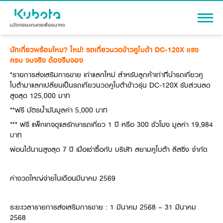
นักเกี่ยวพร้อมไหม? ใหม่! รถเกี่ยวนวดข้าวคูโบต้า DC-120X แรง
เข้าสู่ระบบ
ครบ จบจริง ต้องรีบจอง
*รายการส่งเสริมการขาย เก่าแลกใหม่ สำหรับลูกค้าเก่าที่นำรถเกี่ยวคู
โบต้ามาแลกเปลี่ยนเป็นรถเกี่ยวนวดคูโบต้าข้าวรุ่น DC-120X รับส่วนลด
สูงสุด 125,000 บาท
สินค้า
**ฟรี บัตรน้ำมันมูลค่า 5,000 บาท
*** ฟรี แพ็กเกจดูแลรักษารถเกี่ยว 1 ปี หรือ 300 ชั่วโมง มูลค่า 19,984
เครื่องจักรกลการเกษตร
โปรโมชัน
บาท
แทรกเตอร์
ผ่อนได้นานสูงสุด 7 ปี เมื่อเช่าซื้อกับ บริษัท สยามคูโบต้า ลีสซิ่ง จำกัด
สาระความรู้
อุปกรณ์ต่อพ่วงแทรกเตอร์
รถเกี่ยวนวดข้าว
ผู้แทนจำหน่าย
ค่างวดใหญ่จ่ายในเดือนมีนาคม 2569
รถดำนา
เครื่องจักรกลการเกษตร
ชุดอุปกรณ์เสริมรถดำนา
ข้อมูลองค์กร
ระยะเวลารายการส่งเสริมการขาย : 1 มีนาคม 2568 – 31 มีนาคม
เครื่องยนต์ดีเซล
เครื่องจักรกลการเกษตร
รู้จักสยามคูโบต้า
2568
รถไถ