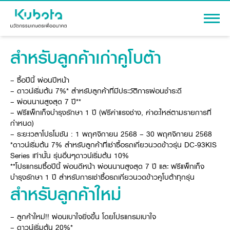
สำหรับลูกค้าเก่าคูโบต้า
เข้าสู่ระบบ
– ซื้อปีนี้ ผ่อนปีหน้า
– ดาวน์เริ่มต้น 7%* สำหรับลูกค้าที่มีประวัติการผ่อนชำระดี
– ผ่อนนานสูงสุด 7 ปี**
สินค้า
– ฟรีแพ็กเก็จบำรุงรักษา 1 ปี (ฟรีค่าแรงช่าง, ค่าอะไหล่ตามรายการที่
กำหนด)
เครื่องจักรกลการเกษตร
– ระยะเวลาโปรโมชัน : 1 พฤศจิกายน 2568 – 30 พฤศจิกายน 2568
โปรโมชัน
แทรกเตอร์
*ดาวน์เริ่มต้น 7% สำหรับลูกค้าที่เช่าซื้อรถเกี่ยวนวดข้าวรุ่น DC-93KIS
Series เท่านั้น รุ่นอื่นๆดาวน์เริ่มต้น 10%
สาระความรู้
อุปกรณ์ต่อพ่วงแทรกเตอร์
**โปรแกรมซื้อปีนี้ ผ่อนดีหน้า ผ่อนนานสูงสุด 7 ปี และ ฟรีแพ็กเก็จ
รถเกี่ยวนวดข้าว
บำรุงรักษา 1 ปี สำหรับการเช่าซื้อรถเกี่ยวนวดข้าวคูโบต้าทุกรุ่น
ผู้แทนจำหน่าย
รถดำนา
สำหรับลูกค้าใหม่
เครื่องจักรกลการเกษตร
ชุดอุปกรณ์เสริมรถดำนา
ข้อมูลองค์กร
เครื่องยนต์ดีเซล
เครื่องจักรกลการเกษตร
– ลูกค้าใหม่!! ผ่อนเบาใจยิ่งขึ้น โดยโปรแกรมเบาใจ
รู้จักสยามคูโบต้า
– ดาวน์เริ่มต้น 20%*
รถไถ