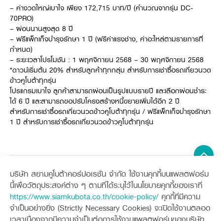
ศูนย์จำหน่ายกล้าแผ่นฯ
สมัครงาน
– ค่างวดใหญ่เบาใจ เพียง 172,715 บาท/ปี (คำนวณจากรุ่น DC-
ประวัติบริษัท
สินค้าอื่น ๆ
ศูนย์จำหน่ายกล้าแผ่นคูโบต้า
สมัครงานคูโบต้า
70PRO)
วิสัยทัศน์และนโยบาย
ข่าวสาร
เครื่องจักรกลก่อสร้าง
สิ่งที่ผู้ลงทุนจะได้รับ
– ผ่อนนานสูงสุด 8 ปี
ตำแหน่งงานว่าง
4 หัวใจหลักของธุรกิจ
– ฟรีแพ็กเก็จบำรุงรักษา 1 ปี (ฟรีค่าแรงช่าง, ค่าอะไหล่ตามรายการที่
รถขุดขนาดเล็ก
การลงทุนรายได้และจุดคุ้มทุน
ข่าวสาร
นักศึกษาฝึกงาน
มาตรฐานสู่ความเป็นผู้นำในเอเชีย
กำหนด)
ออนไลน์
โชว์รูม
อุปกรณ์ต่อพ่วงรถขุด
วัสดุอุปกรณ์
ข่าวและกิจกรรมที่แนะนำ
สวัสดิการพนักงาน
– ระยะเวลาโปรโมชัน : 1 พฤศจิกายน 2568 – 30 พฤศจิกายน 2568
ธุรกิจต่างประเทศ
รถตักล้อยาง
ขั้นตอนการเข้าร่วมโครงการ
*ดาวน์เริ่มต้น 20% สำหรับลูกค้าทุกกลุ่ม สำหรับการเช่าซื้อรถเกี่ยวนวด
ข่าวสารองค์กร
บริการหลังการขาย
ที่มา
ข้าวคูโบต้าทุกรุ่น
ติดต่อซื้อกล้าแผ่น
ข่าวกิจกรรมเพื่อสังคม
สินค้านวัตกรรมการเกษตร
โปรแกรมเบาใจ ลูกค้าสามารถผ่อนเป็นรูปแบบรายปี และเลือกผ่อนชำระ
สินค้าที่ส่งออก
เช่าซื้อ
โฆษณาคูโบต้า
โดรนการเกษตร
ได้ 6 ปี และสามารถขอปรับโครงสร้างหนี้ขยายเพิ่มได้อีก 2 ปี
สำนักงานต่างประเทศ
สำหรับการเช่าซื้อรถเกี่ยวนวดข้าวคูโบต้าทุกรุ่น / ฟรีแพ็กเก็จบำรุงรักษา
ข่าวกิจกรรมเพื่อสังคม
คูโบต้า สโตร์
ศูนย์บริการในต่างประเทศ
1 ปี สำหรับการเช่าซื้อรถเกี่ยวนวดข้าวคูโบต้าทุกรุ่น
โครงการตามแนวพระราชดำริ
ประเทศคู่ค้า
KAS เกษตรครบวงจร
การพัฒนาชุมชน และสังคม
การศึกษา และเยาวชน
คูโบต้าฟาร์ม
สิ่งแวดล้อมความปลอดภัยและอาชีวอนามัย
บริษัท สยามคูโบต้าคอร์ปอเรชั่น จำกัด ใช้งานคุกกี้บนแพลตฟอร์ม
คูโบต้าแฟมิลี่
Sitemap
คูโบต้าร่วมมือ
เกษตรร่วมใจ
นี้เพื่อวัตถุประสงค์ต่าง ๆ ตามที่ได้ระบุไว้ในนโยบายคุกกี้ของเราที่
https://www.siamkubota.co.th/cookie-policy/
คุกกี้ที่มีความ
โครงการ
เกษตรแปลงใหญ่
ภาษา
เครื่องจักรกลการเกษตร
เครื่องจักรกลก่อสร้าง
ไทย
English
จำเป็นอย่างยิ่ง (Strictly Necessary Cookies) จะเปิดใช้งานตลอด
แทรกเตอร์
รถขุดขนาดเล็ก
เอกสารดาวน์โหลด
เวลาเนื่องจากมีความจำเป็นต่อการใช้งานแพลตฟอร์มของบริษัท
อุปกรณ์ต่อพ่วงแทรกเตอร์
อุปกรณ์ต่อพ่วงรถขุด
ช่องทางการติดตาม