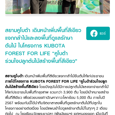
ศูนย์จำหน่ายกล้าแผ่นฯ
สมัครงาน
ประวัติบริษัท
สินค้าอื่น ๆ
ศูนย์จำหน่ายกล้าแผ่นคูโบต้า
สมัครงานคูโบต้า
วิสัยทัศน์และนโยบาย
ข่าวสาร
เครื่องจักรกลก่อสร้าง
สิ่งที่ผู้ลงทุนจะได้รับ
ตำแหน่งงานว่าง
4 หัวใจหลักของธุรกิจ
รถขุดขนาดเล็ก
การลงทุนรายได้และจุดคุ้มทุน
ข่าวสาร
นักศึกษาฝึกงาน
มาตรฐานสู่ความเป็นผู้นำในเอเชีย
ออนไลน์
โชว์รูม
อุปกรณ์ต่อพ่วงรถขุด
วัสดุอุปกรณ์
สยามคูโบต้า เดินหน้าเพิ่มพื้นที่สีเขียว
ข่าวและกิจกรรมที่แนะนำ
สวัสดิการพนักงาน
แชร์
ธุรกิจต่างประเทศ
รถตักล้อยาง
ขั้นตอนการเข้าร่วมโครงการ
ข่าวสารองค์กร
แจกกล้าไม้และลงพื้นที่ดูแลรักษา
บริการหลังการขาย
ที่มา
ติดต่อซื้อกล้าแผ่น
ข่าวกิจกรรมเพื่อสังคม
สินค้านวัตกรรมการเกษตร
ต้นไม้ ในโครงการ KUBOTA
สินค้าที่ส่งออก
เช่าซื้อ
โฆษณาคูโบต้า
โดรนการเกษตร
FOREST FOR LIFE “คูโบต้า
สำนักงานต่างประเทศ
ข่าวกิจกรรมเพื่อสังคม
ร่วมใจปลูกต้นไม้สร้างพื้นที่สีเขียว”
คูโบต้า สโตร์
ศูนย์บริการในต่างประเทศ
โครงการตามแนวพระราชดำริ
ประเทศคู่ค้า
KAS เกษตรครบวงจร
การพัฒนาชุมชน และสังคม
สยามคูโบต้า
เดินหน้าเพิ่มพื้นที่สีเขียวแจกกล้าไม้ยืนต้นให้แก่ประชาชน
การศึกษา และเยาวชน
ภายใต้โครงการ KUBOTA FOREST FOR LIFE “คูโบต้าร่วมใจปลูก
คูโบต้าฟาร์ม
ต้นไม้สร้างพื้นที่สีเขียว
โดยปัจจุบันได้มีการปลูกต้นไม้และแจกจ่ายกล้าไม้
สิ่งแวดล้อมความปลอดภัยและอาชีวอนามัย
ให้แก่ประชาชนในพื้นที่กรุงเทพ รวมกว่า 3,900 ต้น โดยมีเป้าหมายสร้าง
คูโบต้าแฟมิลี่
คูโบต้าร่วมมือ
เกษตรร่วมใจ
พื้นที่สีเขียว เพื่อช่วยบรรเทาปัญหาภาวะโลกร้อน 5,000 ต้น ภายในปี
2567 พร้อมกันนี้ได้นำทีมจิตอาสาลงพื้นที่ดูแลรักษาต้นไม้ที่ปลูกใน
โครงการ
เกษตรแปลงใหญ่
ภาษา
ไทย
English
โครงการอย่างต่อเนื่อง โดยมีแผนเข้าไปดูแลรักษาต้นไม้ในทุกๆ 2 เดือน
เอกสารดาวน์โหลด
ต่อไป ณ โรงเรียนวัดพระยาปลา (ฝั่งมัธยมฯ) เขตหนองจอก เมื่อวันที่