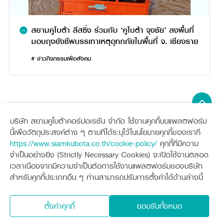
สยามคูโบต้า ลีสซิ่ง ร่วมกับ ‘คูโบต้า จุงชัย’ ลงพื้นที่
มอบถุงยังชีพบรรเทาเหตุอุทกภัยในพื้นที่ จ. เชียงราย
# ข่าวกิจกรรมเพื่อสังคม
บริษัท สยามคูโบต้าคอร์ปอเรชั่น จำกัด ใช้งานคุกกี้บนแพลตฟอร์ม
Sitemap
นี้เพื่อวัตถุประสงค์ต่าง ๆ ตามที่ได้ระบุไว้ในนโยบายคุกกี้ของเราที่
https://www.siamkubota.co.th/cookie-policy/
คุกกี้ที่มีความ
เครื่องจักรกลการเกษตร
เครื่องจักรกลก่อสร้าง
จำเป็นอย่างยิ่ง (Strictly Necessary Cookies) จะเปิดใช้งานตลอด
แทรกเตอร์
รถขุดขนาดเล็ก
เวลาเนื่องจากมีความจำเป็นต่อการใช้งานแพลตฟอร์มของบริษัท
อุปกรณ์ต่อพ่วงแทรกเตอร์
อุปกรณ์ต่อพ่วงรถขุด
ช่องทางการติดตาม
ศูนย์ลูกค้าสัมพันธ์คูโบต้า คอนเนค
สำหรับคุกกี้ประเภทอื่น ๆ ท่านสามารถปรับการตั้งค่าได้ด้านล่างนี้
รถเกี่ยวนวดข้าว
รถตักล้อยาง
รถดำนา
สินค้านวัตกรรมการเกษตร
ชุดอุปกรณ์เสริมรถดำนา
โดรนการเกษตร
ตั้งค่าคุกกี้
ยอมรับทั้งหมด
เครื่องยนต์ดีเซล
นโยบายคุ้มครองข้อมูลส่วนบุคคล
นโยบายความเป็นส่วนตัว
รถไถ