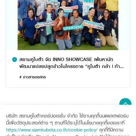
สยามคูโบต้า จัด INNO SHOWCASE เฟ้นหานัก
พัฒนาแปลงปลูกข้าวในโครงการ “คูโบต้า กล้า | ท้า |
ปลูก” ปีที่ 2
# ข่าวสารองค์กร
บริษัท สยามคูโบต้าคอร์ปอเรชั่น จำกัด ใช้งานคุกกี้บนแพลตฟอร์ม
Sitemap
นี้เพื่อวัตถุประสงค์ต่าง ๆ ตามที่ได้ระบุไว้ในนโยบายคุกกี้ของเราที่
https://www.siamkubota.co.th/cookie-policy/
คุกกี้ที่มีความ
เครื่องจักรกลการเกษตร
เครื่องจักรกลก่อสร้าง