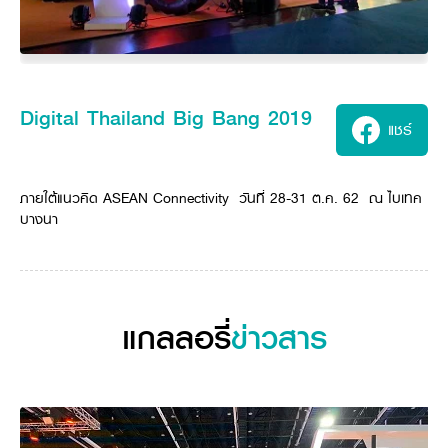
ศูนย์จำหน่ายกล้าแผ่นฯ
สมัครงาน
ประวัติบริษัท
สินค้าอื่น ๆ
ศูนย์จำหน่ายกล้าแผ่นคูโบต้า
สมัครงานคูโบต้า
วิสัยทัศน์และนโยบาย
ข่าวสาร
เครื่องจักรกลก่อสร้าง
สิ่งที่ผู้ลงทุนจะได้รับ
ตำแหน่งงานว่าง
4 หัวใจหลักของธุรกิจ
รถขุดขนาดเล็ก
การลงทุนรายได้และจุดคุ้มทุน
ข่าวสาร
นักศึกษาฝึกงาน
มาตรฐานสู่ความเป็นผู้นำในเอเชีย
ออนไลน์
โชว์รูม
อุปกรณ์ต่อพ่วงรถขุด
วัสดุอุปกรณ์
Digital Thailand Big Bang 2019
ข่าวและกิจกรรมที่แนะนำ
สวัสดิการพนักงาน
แชร์
ธุรกิจต่างประเทศ
รถตักล้อยาง
ขั้นตอนการเข้าร่วมโครงการ
ข่าวสารองค์กร
บริการหลังการขาย
ที่มา
ติดต่อซื้อกล้าแผ่น
ข่าวกิจกรรมเพื่อสังคม
สินค้านวัตกรรมการเกษตร
สินค้าที่ส่งออก
เช่าซื้อ
โฆษณาคูโบต้า
ภายใต้แนวคิด ASEAN Connectivity วันที่ 28-31 ต.ค. 62 ณ ไบเทค
โดรนการเกษตร
สำนักงานต่างประเทศ
บางนา
ข่าวกิจกรรมเพื่อสังคม
คูโบต้า สโตร์
ศูนย์บริการในต่างประเทศ
โครงการตามแนวพระราชดำริ
ประเทศคู่ค้า
KAS เกษตรครบวงจร
การพัฒนาชุมชน และสังคม
การศึกษา และเยาวชน
คูโบต้าฟาร์ม
แกลลอรี่
ข่าวสาร
สิ่งแวดล้อมความปลอดภัยและอาชีวอนามัย
คูโบต้าแฟมิลี่
คูโบต้าร่วมมือ
เกษตรร่วมใจ
โครงการ
เกษตรแปลงใหญ่
ภาษา
ไทย
English
เอกสารดาวน์โหลด