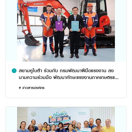
สยามคูโบต้า ร่วมกับ กรมพัฒนาฝีมือแรงงาน ลง
นามความร่วมมือ พัฒนาทักษะแรงงานภาคเกษตรและ
ก่อสร้าง รองรับการจ้างงาน
# ข่าวสารองค์กร