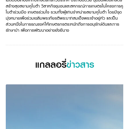
เมล็ดปอเทืองให้กับเกษตรกรทั่วประเทศ ประกอบด้วย ชุมชนพลังเกษตร
วารสารออนไลน์
สร้างสุขสยามคูโบต้า วิสาหกิจชุมชนและสหกรณ์การเกษตรในโครงการคู
โบต้าร่วมมือ เกษตรร่วมใจ รวมทั้งผู้แทนจำหน่ายสยามคูโบต้า โดยมีจุด
มุ่งหมายเพื่อร่วมเฉลิมพระเกียรติพระบาทสมเด็จพระเจ้าอยู่หัว และเป็น
ส่วนหนึ่งในการรณรงค์ให้เกษตรกรตระหนักถึงการอนุรักษ์ดินและการ
รักษาป่า เพื่อการพัฒนาอย่างยั่งยืนาง
แกลลอรี่
ข่าวสาร