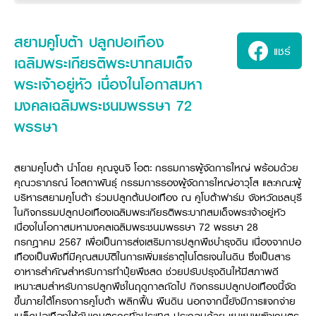
ศูนย์จำหน่ายกล้าแผ่นฯ
สมัครงาน
ประวัติบริษัท
สินค้าอื่น ๆ
ศูนย์จำหน่ายกล้าแผ่นคูโบต้า
สมัครงานคูโบต้า
วิสัยทัศน์และนโยบาย
ข่าวสาร
เครื่องจักรกลก่อสร้าง
สยามคูโบต้า ปลูกปอเทือง
สิ่งที่ผู้ลงทุนจะได้รับ
ตำแหน่งงานว่าง
แชร์
4 หัวใจหลักของธุรกิจ
รถขุดขนาดเล็ก
การลงทุนรายได้และจุดคุ้มทุน
ข่าวสาร
เฉลิมพระเกียรติพระบาทสมเด็จ
นักศึกษาฝึกงาน
มาตรฐานสู่ความเป็นผู้นำในเอเชีย
ออนไลน์
โชว์รูม
อุปกรณ์ต่อพ่วงรถขุด
วัสดุอุปกรณ์
ข่าวและกิจกรรมที่แนะนำ
พระเจ้าอยู่หัว เนื่องในโอกาสมหา
สวัสดิการพนักงาน
ธุรกิจต่างประเทศ
รถตักล้อยาง
ขั้นตอนการเข้าร่วมโครงการ
ข่าวสารองค์กร
มงคลเฉลิมพระชนมพรรษา 72
บริการหลังการขาย
ที่มา
ติดต่อซื้อกล้าแผ่น
ข่าวกิจกรรมเพื่อสังคม
สินค้านวัตกรรมการเกษตร
พรรษา
สินค้าที่ส่งออก
เช่าซื้อ
โฆษณาคูโบต้า
โดรนการเกษตร
สำนักงานต่างประเทศ
ข่าวกิจกรรมเพื่อสังคม
คูโบต้า สโตร์
สยามคูโบต้า นำโดย คุณจูนจิ โอตะ กรรมการผู้จัดการใหญ่ พร้อมด้วย
ศูนย์บริการในต่างประเทศ
โครงการตามแนวพระราชดำริ
คุณวราภรณ์ โอสถาพันธุ์ กรรมการรองผู้จัดการใหญ่อาวุโส และคณะผู้
ประเทศคู่ค้า
KAS เกษตรครบวงจร
บริหารสยามคูโบต้า ร่วมปลูกต้นปอเทือง ณ คูโบต้าฟาร์ม จังหวัดชลบุรี
การพัฒนาชุมชน และสังคม
ในกิจกรรมปลูกปอเทืองเฉลิมพระเกียรติพระบาทสมเด็จพระเจ้าอยู่หัว
การศึกษา และเยาวชน
เนื่องในโอกาสมหามงคลเฉลิมพระชนมพรรษา 72 พรรษา 28
คูโบต้าฟาร์ม
สิ่งแวดล้อมความปลอดภัยและอาชีวอนามัย
กรกฎาคม 2567 เพื่อเป็นการส่งเสริมการปลูกพืชบำรุงดิน เนื่องจากปอ
เทืองเป็นพืชที่มีคุณสมบัติในการเพิ่มแร่ธาตุไนโตรเจนในดิน ซึ่งเป็นสาร
คูโบต้าแฟมิลี่
คูโบต้าร่วมมือ
เกษตรร่วมใจ
อาหารสำคัญสำหรับการทำปุ๋ยพืชสด ช่วยปรับปรุงดินให้มีสภาพดี
โครงการ
เกษตรแปลงใหญ่
เหมาะสมสำหรับการปลูกพืชในฤดูกาลถัดไป กิจกรรมปลูกปอเทืองนี้จัด
ภาษา
ไทย
English
ขึ้นภายใต้โครงการคูโบต้า พลิกฟื้น ผืนดิน นอกจากนี้ยังมีการแจกจ่าย
เอกสารดาวน์โหลด