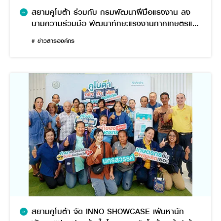
สยามคูโบต้า ร่วมกับ กรมพัฒนาฝีมือแรงงาน ลง
นามความร่วมมือ พัฒนาทักษะแรงงานภาคเกษตรและ
ก่อสร้าง รองรับการจ้างงาน
# ข่าวสารองค์กร
สยามคูโบต้า จัด INNO SHOWCASE เฟ้นหานัก