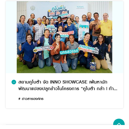
สยามคูโบต้า จัด INNO SHOWCASE เฟ้นหานัก
พัฒนาแปลงปลูกข้าวในโครงการ “คูโบต้า กล้า | ท้า |
ปลูก” ปีที่ 2
# ข่าวสารองค์กร