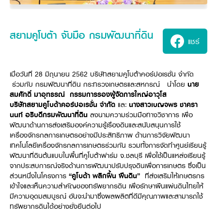
ศูนย์จำหน่ายกล้าแผ่นฯ
สมัครงาน
ประวัติบริษัท
สินค้าอื่น ๆ
ศูนย์จำหน่ายกล้าแผ่นคูโบต้า
สมัครงานคูโบต้า
วิสัยทัศน์และนโยบาย
ข่าวสาร
เครื่องจักรกลก่อสร้าง
สิ่งที่ผู้ลงทุนจะได้รับ
ตำแหน่งงานว่าง
สยามคูโบต้า จับมือ กรมพัฒนาที่ดิน
4 หัวใจหลักของธุรกิจ
แชร์
รถขุดขนาดเล็ก
การลงทุนรายได้และจุดคุ้มทุน
ข่าวสาร
นักศึกษาฝึกงาน
มาตรฐานสู่ความเป็นผู้นำในเอเชีย
ออนไลน์
โชว์รูม
อุปกรณ์ต่อพ่วงรถขุด
วัสดุอุปกรณ์
ข่าวและกิจกรรมที่แนะนำ
สวัสดิการพนักงาน
ธุรกิจต่างประเทศ
รถตักล้อยาง
ขั้นตอนการเข้าร่วมโครงการ
ข่าวสารองค์กร
บริการหลังการขาย
เมื่อวันที่ 28 มิถุนายน 2562 บริษัทสยามคูโบต้าคอร์ปอเรชั่น จำกัด
ที่มา
ติดต่อซื้อกล้าแผ่น
ข่าวกิจกรรมเพื่อสังคม
สินค้านวัตกรรมการเกษตร
ร่วมกับ กรมพัฒนาที่ดิน กระทรวงเกษตรและสหกรณ์ นำโดย
นาย
สินค้าที่ส่งออก
เช่าซื้อ
สมศักดิ์ มาอุทธรณ์ กรรมการรองผู้จัดการใหญ่อาวุโส
โฆษณาคูโบต้า
โดรนการเกษตร
สำนักงานต่างประเทศ
บริษัทสยามคูโบต้าคอร์ปอเรชั่น
จำกัด
และ
นางสาวเบญจพร ชาครา
ข่าวกิจกรรมเพื่อสังคม
คูโบต้า สโตร์
นนท์ อธิบดีกรมพัฒนาที่ดิน
ลงนามความร่วมมือทางวิชาการ เพื่อ
ศูนย์บริการในต่างประเทศ
โครงการตามแนวพระราชดำริ
พัฒนาด้านการส่งเสริมองค์ความรู้เรื่องดินและสนับสนุนการใช้
ประเทศคู่ค้า
เครื่องจักรกลการเกษตรอย่างมีประสิทธิภาพ ด้านการวิจัยพัฒนา
KAS เกษตรครบวงจร
การพัฒนาชุมชน และสังคม
เทคโนโลยีเครื่องจักรกลการเกษตรร่วมกัน รวมทั้งการจัดทำศูนย์เรียนรู้
การศึกษา และเยาวชน
พัฒนาที่ดินต้นแบบในพื้นที่คูโบต้าฟาร์ม จ.ชลบุรี เพื่อใช้เป็นแหล่งเรียนรู้
คูโบต้าฟาร์ม
สิ่งแวดล้อมความปลอดภัยและอาชีวอนามัย
จากประสบการณ์จริงด้านการพัฒนาปรับปรุงดินเพื่อการเกษตร ซึ่งเป็น
ส่วนหนึ่งในโครงการ
“คูโบต้า พลิกฟื้น ผืนดิน”
ที่ส่งเสริมให้เกษตรกร
คูโบต้าแฟมิลี่
คูโบต้าร่วมมือ
เกษตรร่วมใจ
เข้าใจและเห็นความสำคัญของทรัพยากรดิน เพื่อรักษาผืนแผ่นดินไทยให้
โครงการ
เกษตรแปลงใหญ่
มีความอุดมสมบูรณ์ อันจะนำมาซึ่งผลผลิตที่ดีมีคุณภาพและสามารถใช้
ภาษา
ไทย
English
ทรัพยากรดินได้อย่างยั่งยืนต่อไป
เอกสารดาวน์โหลด