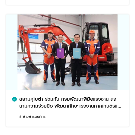
สยามคูโบต้า ร่วมกับ กรมพัฒนาฝีมือแรงงาน ลง
นามความร่วมมือ พัฒนาทักษะแรงงานภาคเกษตรและ
ก่อสร้าง รองรับการจ้างงาน
# ข่าวสารองค์กร