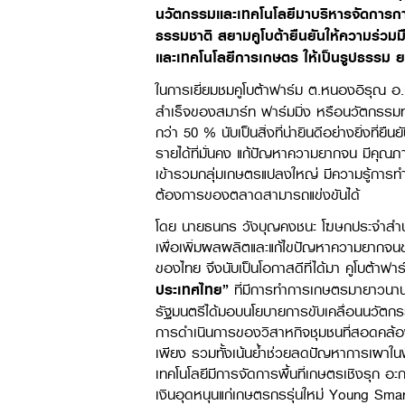
นวัตกรรมและเทคโนโลยีมาบริหารจัดการก
ธรรมชาติ สยามคูโบต้ายืนยันให้ความร่ว
และเทคโนโลยีการเกษตร ให้เป็นรูปธรรม ย
ในการเยี่ยมชมคูโบต้าฟาร์ม ต.หนองอิรุณ อ.บ้า
สำเร็จของสมาร์ท ฟาร์มมิ่ง หรือนวัตกรรมท
กว่า 50 % นับเป็นสิ่งที่น่ายินดีอย่างยิ่งที
รายได้ที่มั่นคง แก้ปัญหาความยากจน มีคุณ
เข้ารวมกลุ่มเกษตรแปลงใหญ่ มีความรู้การท
ต้องการของตลาดสามารถแข่งขันได้
โดย นายธนกร วังบุญคงชนะ โฆษกประจำสำนั
เพื่อเพิ่มผลผลิตและแก้ไขปัญหาความยากจ
ของไทย จึงนับเป็นโอกาสดีที่ได้มา คูโบต้าฟา
ประเทศไทย”
ที่มีการทำการเกษตรมายาวนานตั้ง
รัฐมนตรีได้มอบนโยบายการขับเคลื่อนนวัต
การดำเนินการของวิสาหกิจชุมชนที่สอดคล้อ
เพียง รวมทั้งเน้นย้ำช่วยลดปัญหาการเผาในพื
เทคโนโลยีมีการจัดการพื้นที่เกษตรเชิงรุก อะ
เงินอุดหนุนแก่เกษตรกรรุ่นใหม่ Young Sma