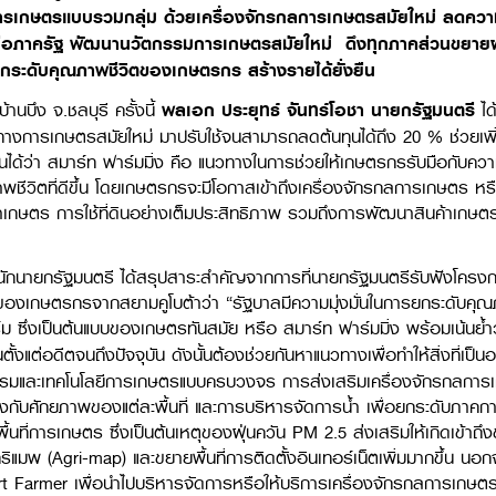
ารเกษตรแบบรวมกลุ่ม ด้วยเครื่องจักรกลการเกษตรสมัยใหม่ ลดความ
มมือภาครัฐ พัฒนานวัตกรรมการเกษตรสมัยใหม่ ดึงทุกภาคส่วนขยายผ
กระดับคุณภาพชีวิตของเกษตรกร สร้างรายได้ยั่งยืน
นบึง จ.ชลบุรี ครั้งนี้
พลเอก ประยุทธ์ จันทร์โอชา นายกรัฐมนตรี
ได
างการเกษตรสมัยใหม่ มาปรับใช้จนสามารถลดต้นทุนได้ถึง 20 % ช่วยเพิ่
่ยืนยันได้ว่า สมาร์ท ฟาร์มมิ่ง คือ แนวทางในการช่วยให้เกษตรกรรับมือกับคว
ภาพชีวิตที่ดีขึ้น โดยเกษตรกรจะมีโอกาสเข้าถึงเครื่องจักรกลการเกษต
ำเกษตร การใช้ที่ดินอย่างเต็มประสิทธิภาพ รวมถึงการพัฒนาสินค้าเกษต
กนายกรัฐมนตรี ได้สรุปสาระสำคัญจากการที่นายกรัฐมนตรีรับฟังโครง
นของเกษตรกรจากสยามคูโบต้าว่า “รัฐบาลมีความมุ่งมั่นในการยกระดับ
ร์ม ซึ่งเป็นต้นแบบของเกษตรทันสมัย หรือ สมาร์ท ฟาร์มมิ่ง พร้อมเน้นย้ำว
แต่อดีตจนถึงปัจจุบัน ดังนั้นต้องช่วยกันหาแนวทางเพื่อทำให้สิ่งที่เป็นอยู่
กรรมและเทคโนโลยีการเกษตรแบบครบวงจร การส่งเสริมเครื่องจักรกลก
งกับศักยภาพของแต่ละพื้นที่ และการบริหารจัดการน้ำ เพื่อยกระดับภ
้นที่การเกษตร ซึ่งเป็นต้นเหตุของฝุ่นควัน PM 2.5 ส่งเสริมให้เกิดเข้าถ
กริแมพ (Agri-map) และขยายพื้นที่การติดตั้งอินเทอร์เน็ตเพิ่มมากขึ้น นอก
rt Farmer เพื่อนำไปบริหารจัดการหรือให้บริการเครื่องจักรกลการเกษตร