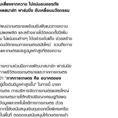
เสี่ยงจากความ ไม่แน่นอนของภัย
ลสมาร์ท ฟาร์มมิ่ง ขับเคลื่อนนวัตกรรม
้พบปะเกษตรกรพร้อมรับฟังแนวทางความ
มผลผลิต และสร้างรายได้ตลอดทั้งปีเพิ่ม
าม ไม่แน่นอนต่างๆ ได้อย่างเข้มแข็ง ช่วยสร้าง
ร หรือนวัตกรรมการเกษตรสมัยใหม่ รวมถึงการ
รและเกษตรแปรรูปมูลค่าสูงที่ตรงความ
การความร่วมมือการพัฒนาสมาร์ท ฟาร์มมิ่ง
คุณภาพชีวิตของเกษตรกรและภาคการเกษตร
่า “
ภาคการเกษตร คือ อนาคตของ
ดั้งเดิมมีมูลค่าสูงขึ้น” ในการนี้ นายก
ารเกษตร การบริหารจัดการเกษตรแปลงใหญ่
าคการเกษตรภายใต้หลักปรัชญาเศรษฐกิจพอ
ึงข้อมูลและเทคโนโลยีทางการเกษตร ด้วย
จากนี้ยังสนับสนุนเงินทุนดอกเบี้ยพิเศษหรือ
ในพื้นที่ ตลอดจนสนับสนุนให้เกษตรกรเข้า