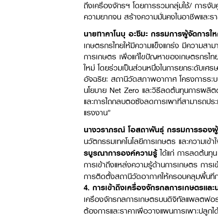
ถึงเครื่องจักรฯ โดยการรวมกลุ่มใช้/ การจับ
ความยากจน สร้างความมั่นคงในอาชีพและรายได
นายทาคาโนบุ อะซึมะ กรรมการผู้จัดการใหญ
เกษตรกรไทยให้มีความแข็งแกร่ง มีความสาม
การเกษตร เพื่อแก้ไขปัญหาของเกษตรกรไทยท
ใหม่ โดยร่วมเป็นส่วนหนึ่งในการยกระดับเ
อัจฉริยะ สถานีวัดสภาพอากาศ โครงการระบ
นโยบาย Net Zero และวิธีลดต้นทุนการผลิตด้
และการไถกลบตอซังลดการเผาที่สามารถประห
แรงงาน”
นางวราภรณ์ โอสถาพันธุ์ กรรมการรองผู้จ
นวัตกรรมเทคโนโลยีการเกษตร และความเข้าใ
รบูรณาการองค์ความรู้
ได้แก่ การลดต้นท
การเข้าถึงแหล่งความรู้ด้านการเกษตร การเ
การติดตั้งสถานีวัดอากาศให้ครอบคลุมพื้นที่
4.
การเข้าถึงเครื่องจักรกลการเกษตรแล
เครื่องจักรกลการเกษตรบนดิจิทัลแพลตฟอร์
ต้องการและราคาเผื่อวางแผนการเพาะปลูกได้