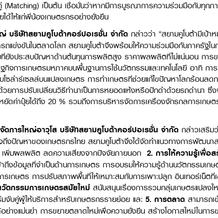
คู่ (Matching) เป็นต้น เชื่อมั่นว่าหากมีการบูรณาการความร่วมมือกับทุก
้ให้แก่พี่น้องเกษตรกรอย่างยั่งยืน
่ บริษัทสยามคูโบต้าคอร์ปอเรชั่น จำกัด
กล่าวว่า “สยามคูโบต้ามีเป้
ารถแข่งขันในตลาดโลก สยามคูโบต้าจึงพร้อมให้ความร่วมมือกับภาครัฐ
ี่ยังประสบปัญหาด้านต้นทุนการผลิตสูง ราคาผลผลิตที่ไม่แน่นอน การข
ศรษฐกิจการเกษตรมหภาคบนพื้นฐานการใช้นวัตกรรมและเทคโนโลยี อาทิ กา
บโซล่าร์เซลล์บนแปลงเกษตร การทำเกษตรที่ช่วยแก้ไขปัญหาโลกร้อนลด
วยการปรับเปลี่ยนวิธีทำนาเป็นการหยอดแห้งหรือปักดำด้วยรถดำนา ซึ่งจะ
ยัดค่าปุ๋ยได้ถึง 20 % รวมถึงการบริหารจัดการเครื่องจักรกลการเก
ัดการใหญ่อาวุโส บริษัทสยามคูโบต้าคอร์ปอเรชั่น จำกัด
กล่าวเสริม
จถึงปัญหาของเกษตรกรไทย สยามคูโบต้าจึงได้จัดทำแนวทางการพัฒนาสมาร
ุน เพิ่มผลผลิต ลดความเสี่ยงจากปัจจัยภายนอก
2.
การให้ความรู้เพื่
ข้าถึงข้อมูลที่จำเป็นด้านการเกษตร การอบรมให้ความรู้ด้านนวัตกรรมเก
การเกษตร การปรับสภาพพื้นที่ให้เหมาะสมกับการเพาะปลูก อินเทอร์เน็ตที่เ
ะนวัตกรรมการเกษตรสมัยใหม่
สนับสนุนเรื่องการรวมกลุ่มเกษตรแปลงใหญ
มจับคู่ผู้ให้บริการสำหรับเกษตรกรรายย่อย และ
5.
การตลาด
สามารถเข้
อย่างแม่นยำ การขยายตลาดใหม่เพื่อความยั่งยืน สร้างโอกาสใหม่ในการ