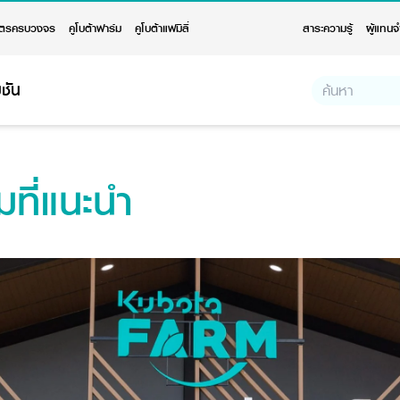
ตรครบวงจร
คูโบต้าฟาร์ม
คูโบต้าแฟมิลี่
สาระความรู้
ผู้แทนจ
ชัน
มที่แนะนำ