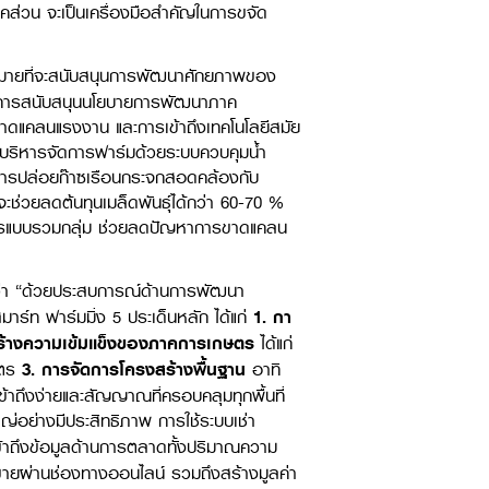
ภาคส่วน จะเป็นเครื่องมือสำคัญในการขจัด
าหมายที่จะสนับสนุนการพัฒนาศักยภาพของ
ในการสนับสนุนนโยบายการพัฒนาภาค
าดแคลนแรงงาน และการเข้าถึงเทคโนโลยีสมัย
รบริหารจัดการฟาร์มด้วยระบบควบคุมน้ำ
การปล่อยก๊าซเรือนกระจกสอดคล้องกับ
ช่วยลดต้นทุนเมล็ดพันธุ์ได้กว่า 60-70 %
ษตรแบบรวมกลุ่ม ช่วยลดปัญหาการขาดแคลน
ว่า “ด้วยประสบการณ์ด้านการพัฒนา
์ท ฟาร์มมิ่ง 5 ประเด็นหลัก ได้แก่
1.
กา
อสร้างความเข้มแข็งของภาคการเกษตร
ได้แก่
ษตร
3.
การจัดการโครงสร้างพื้นฐาน
อาทิ
ข้าถึงง่ายและสัญญาณที่ครอบคลุมทุกพื้นที่
่อย่างมีประสิทธิภาพ การใช้ระบบเช่า
าถึงข้อมูลด้านการตลาดทั้งปริมาณความ
ขายผ่านช่องทางออนไลน์ รวมถึงสร้างมูลค่า