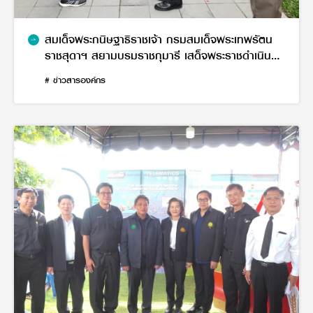
สมเด็จพระกนิษฐาธิราชเจ้า กรมสมเด็จพระเทพรัตน
ราชสุดาฯ สยามบรมราชกุมารี เสด็จพระราชดำเนิน
เป็นการส่วนพระองค์ ทรงเยี่ยมชมบริษัทสยามคูโบต้า
# ข่าวสารองค์กร
คอร์ปอเรชั่น จำกัด (สำนักงานใหญ่)