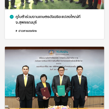
คูโบต้าร่วมงานเกษตรอัจฉริยะแปลงใหญ่ที
จ.สุพรรณบุรี
# ข่าวสารองค์กร