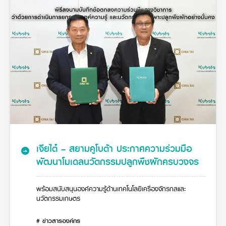
ศูนย์จำหน่ายกล้าแผ่นฯ
สมัครงาน
ประวัติบริษัท
สินค้าอื่น ๆ
ศูนย์จำหน่ายกล้าแผ่นคูโบต้า
สมัครงานคูโบต้า
วิสัยทัศน์และนโยบาย
ข่าวสาร
เครื่องจักรกลก่อสร้าง
สิ่งที่ผู้ลงทุนจะได้รับ
ตำแหน่งงานว่าง
4 หัวใจหลักของธุรกิจ
รถขุดขนาดเล็ก
การลงทุนรายได้และจุดคุ้มทุน
ข่าวสาร
นักศึกษาฝึกงาน
มาตรฐานสู่ความเป็นผู้นำในเอเชีย
ออนไลน์
โชว์รูม
อุปกรณ์ต่อพ่วงรถขุด
วัสดุอุปกรณ์
ข่าวและกิจกรรมที่แนะนำ
สวัสดิการพนักงาน
ธุรกิจต่างประเทศ
รถตักล้อยาง
ขั้นตอนการเข้าร่วมโครงการ
ข่าวสารองค์กร
บริการหลังการขาย
ที่มา
ติดต่อซื้อกล้าแผ่น
ข่าวกิจกรรมเพื่อสังคม
สินค้านวัตกรรมการเกษตร
สินค้าที่ส่งออก
เช่าซื้อ
โฆษณาคูโบต้า
โดรนการเกษตร
สำนักงานต่างประเทศ
ข่าวกิจกรรมเพื่อสังคม
คูโบต้า สโตร์
ศูนย์บริการในต่างประเทศ
โครงการตามแนวพระราชดำริ
ประเทศคู่ค้า
KAS เกษตรครบวงจร
การพัฒนาชุมชน และสังคม
เจียไต๋ – สยามคูโบต้า ประกาศความร่วมมือ
การศึกษา และเยาวชน
พัฒนาโมเดลนวัตกรรมปลูกพืชผักครบวงจร
คูโบต้าฟาร์ม
สิ่งแวดล้อมความปลอดภัยและอาชีวอนามัย
คูโบต้าแฟมิลี่
คูโบต้าร่วมมือ
เกษตรร่วมใจ
พร้อมสนับสนุนองค์ความรู้ด้านเทคโนโลยีเครื่องจักรกลและ
นวัตกรรมเกษตร
โครงการ
เกษตรแปลงใหญ่
ภาษา
ไทย
English
เอกสารดาวน์โหลด
# ข่าวสารองค์กร