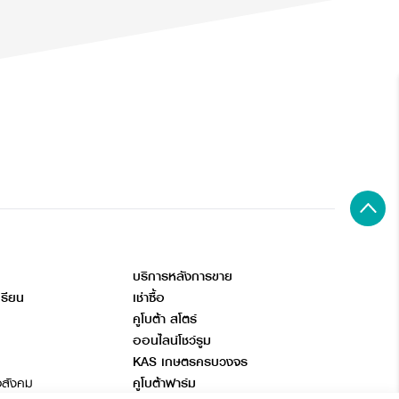
บริการหลังการขาย
เรียน
เช่าซื้อ
คูโบต้า สโตร์
ออนไลน์โชว์รูม
KAS เกษตรครบวงจร
อสังคม
คูโบต้าฟาร์ม