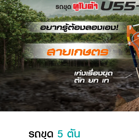
รถขุด
5 ตัน