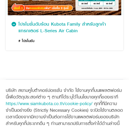
โปรโมชั่นดับร้อน Kubota Family สำหรับลูกค้า
แทรกเตอร์ L-Series Air Cabin
# โปรโมชัน
บริษัท สยามคูโบต้าคอร์ปอเรชั่น จำกัด ใช้งานคุกกี้บนแพลตฟอร์ม
Sitemap
นี้เพื่อวัตถุประสงค์ต่าง ๆ ตามที่ได้ระบุไว้ในนโยบายคุกกี้ของเราที่
https://www.siamkubota.co.th/cookie-policy/
คุกกี้ที่มีความ
เครื่องจักรกลการเกษตร
เครื่องจักรกลก่อสร้าง
จำเป็นอย่างยิ่ง (Strictly Necessary Cookies) จะเปิดใช้งานตลอด
แทรกเตอร์
รถขุดขนาดเล็ก
เวลาเนื่องจากมีความจำเป็นต่อการใช้งานแพลตฟอร์มของบริษัท
อุปกรณ์ต่อพ่วงแทรกเตอร์
อุปกรณ์ต่อพ่วงรถขุด
ช่องทางการติดตาม
ศูนย์ลูกค้าสัมพันธ์คูโบต้า คอนเนค
สำหรับคุกกี้ประเภทอื่น ๆ ท่านสามารถปรับการตั้งค่าได้ด้านล่างนี้
รถเกี่ยวนวดข้าว
รถตักล้อยาง