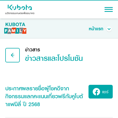
เข้าสู่ระบบ
หน้าแรก
หน้าแรก
สถานะสมาชิกและสิทธิพิเศษ
ข่าวสาร
ฟังก์ชันการใช้งาน
ข่าวสารและโปรโมชัน
สินค้า
ของรางวัลสุดฮิต
เครื่องจักรกลการเกษตร
โปรโมชัน
ข่าวสารและโปรโมชัน
แทรกเตอร์
คำถามที่พบบ่อย
สาระความรู้
อุปกรณ์ต่อพ่วงแทรกเตอร์
ประกาศผลรายชื่อผู้โชคดีจาก
รถเกี่ยวนวดข้าว
แชร์
ผู้แทนจำหน่าย
กิจกรรมแลกคะแนนเที่ยวฟรีกับคูโบต้
รถดำนา
เครื่องจักรกลการเกษตร
ชุดอุปกรณ์เสริมรถดำนา
าแฟมิลี่ ปี 2568
ข้อมูลองค์กร
เครื่องยนต์ดีเซล
เครื่องจักรกลการเกษตร
รู้จักสยามคูโบต้า
รถไถ