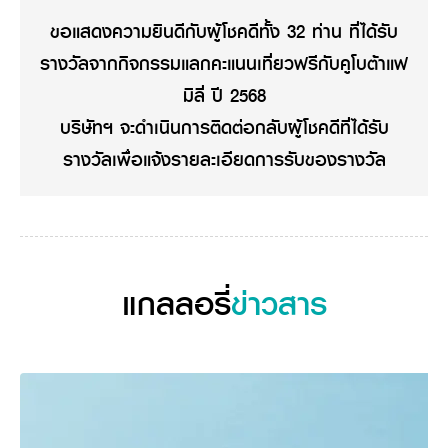
ศูนย์จำหน่ายกล้าแผ่นฯ
สมัครงาน
ประวัติบริษัท
สินค้าอื่น ๆ
ขอแสดงความยินดีกับผู้โชคดีทั้ง 32 ท่าน ที่ได้รับ
ศูนย์จำหน่ายกล้าแผ่นคูโบต้า
สมัครงานคูโบต้า
วิสัยทัศน์และนโยบาย
ข่าวสาร
เครื่องจักรกลก่อสร้าง
สิ่งที่ผู้ลงทุนจะได้รับ
รางวัลจากกิจกรรมแลกคะแนนเที่ยวฟรีกับคูโบต้าแฟ
ตำแหน่งงานว่าง
4 หัวใจหลักของธุรกิจ
รถขุดขนาดเล็ก
การลงทุนรายได้และจุดคุ้มทุน
ข่าวสาร
นักศึกษาฝึกงาน
มิลี่ ปี 2568
มาตรฐานสู่ความเป็นผู้นำในเอเชีย
ออนไลน์
โชว์รูม
อุปกรณ์ต่อพ่วงรถขุด
วัสดุอุปกรณ์
ข่าวและกิจกรรมที่แนะนำ
สวัสดิการพนักงาน
บริษัทฯ จะดำเนินการติดต่อกลับผู้โชคดีที่ได้รับ
ธุรกิจต่างประเทศ
รถตักล้อยาง
ขั้นตอนการเข้าร่วมโครงการ
ข่าวสารองค์กร
บริการหลังการขาย
รางวัลเพื่อแจ้งรายละเอียดการรับของรางวัล
ที่มา
ติดต่อซื้อกล้าแผ่น
ข่าวกิจกรรมเพื่อสังคม
สินค้านวัตกรรมการเกษตร
สินค้าที่ส่งออก
เช่าซื้อ
โฆษณาคูโบต้า
โดรนการเกษตร
สำนักงานต่างประเทศ
ข่าวกิจกรรมเพื่อสังคม
คูโบต้า สโตร์
ศูนย์บริการในต่างประเทศ
โครงการตามแนวพระราชดำริ
ประเทศคู่ค้า
KAS เกษตรครบวงจร
การพัฒนาชุมชน และสังคม
แกลลอรี่
ข่าวสาร
การศึกษา และเยาวชน
คูโบต้าฟาร์ม
สิ่งแวดล้อมความปลอดภัยและอาชีวอนามัย
คูโบต้าแฟมิลี่
คูโบต้าร่วมมือ
เกษตรร่วมใจ
โครงการ
เกษตรแปลงใหญ่
ภาษา
ไทย
English
เอกสารดาวน์โหลด