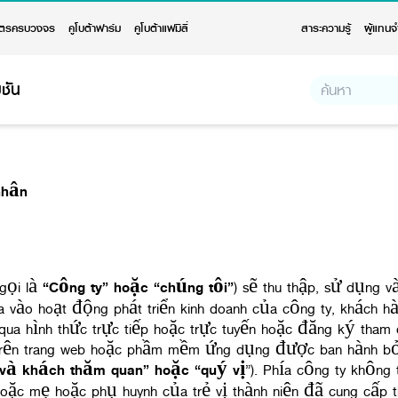
ตรครบวงจร
คูโบต้าฟาร์ม
คูโบต้าแฟมิลี่
สาระความรู้
ผู้แทนจ
ชัน
nhân
gọi là
“
Công ty
”
hoặc
“
chúng tôi
”
) sẽ thu thập, sử dụng và
a vào hoạt động phát triển kinh doanh của công ty, khách 
qua hình thức trực tiếp hoặc trực tuyến hoặc đăng ký tham d
trên trang web hoặc phầm mềm ứng dụng được ban hành bởi
và khách thăm quan
”
hoặc
“
quý vị
”). Phía công ty không
hoặc mẹ hoặc phụ huynh của trẻ vị thành niên đã cung cấp t