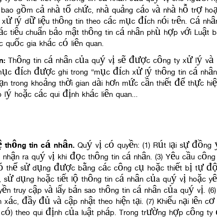
 bao gồm cả nhà tổ chức, nhà quảng cáo và nhà hỗ trợ hoạ
 xử lý dữ liệu thông tin theo các mục đích nói trên. Cá n
ác tiêu chuẩn bảo mật thông tin cá nhân phù hợp với Luật b
 quốc gia khác có liên quan.
n
:
Thông tin cá nhân của quý vị sẽ được công ty xử lý và
ục đích được ghi trong “mục đích xử lý thông tin cá nhân”
ạn trong khoảng thời gian dài hơn mức cần thiết để thực h
 lý hoặc các qui định khác liên quan…
 thông tin cá nhân
.
Quý vị có quyền: (1) Rút lại sự đồng 
nhận ra quý vị khi đọc thông tin cá nhân. (3) Yêu cầu công
 thể sử dụng được bằng các công cụ hoặc thiết bị tự độn
ập, sử dụng hoặc tiết lộ thông tin cá nhân của quý vị hoặc
yền truy cập và lấy bản sao thông tin cá nhân của quý vị. 
h xác, đầy đủ và cập nhật theo hiện tại. (7) Khiếu nại lên 
u có) theo qui định của luật pháp. Trong trường hợp công t