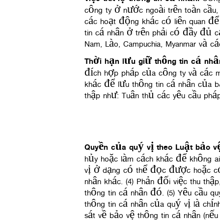
công ty ở nước ngoài trên toàn cầu,
các hoạt động khác có liên quan để
tin cá nhân ở trên phải có đầy đủ c
Nam, Lào, Campuchia, Myanmar và các
Thời hạn lưu giữ thông tin cá nhâ
đích hợp pháp của công ty và các m
khác để lưu thông tin cá nhân của b
thập như: Tuân thủ các yêu cầu pháp
Quyền của quý vị theo Luật bảo vệ
hủy hoặc làm cách khác để không ai 
vị ở dạng có thể đọc được hoặc có
nhân khác. (4) Phản đối việc thu th
thông tin cá nhân đó. (5) Yêu cầu qu
thông tin cá nhân của quý vị là chín
sát về bảo vệ thông tin cá nhân (nế