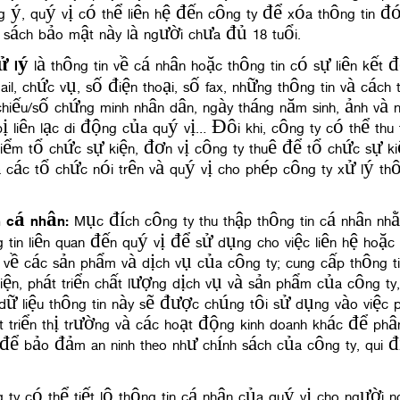
 ý, quý vị có thể liên hệ đến công ty để xóa thông tin đó
h sách bảo mật này là người chưa đủ 18 tuổi.
ử lý
là thông tin về cá nhân hoặc thông tin có sự liên kết 
il, chức vụ, số điện thoại, số fax, những thông tin và cách th
hiếu/số chứng minh nhân dân, ngày tháng năm sinh, ảnh và n
 bị liên lạc di động của quý vị… Đôi khi, công ty có thể thu
iểm tổ chức sự kiện, đơn vị công ty thuê để tổ chức sự k
ủa các tổ chức nói trên và quý vị cho phép công ty xử lý t
n cá nhân
:
Mục đích công ty thu thập thông tin cá nhân nhằ
g tin liên quan đến quý vị để sử dụng cho việc liên hệ hoặc
ấn về các sản phẩm và dịch vụ của công ty; cung cấp thông t
ện, phát triển chất lượng dịch vụ và sản phẩm của công ty,
ữ liệu thông tin này sẽ được chúng tôi sử dụng vào việc p
át triển thị trường và các hoạt động kinh doanh khác để phân
ể bảo đảm an ninh theo như chính sách của công ty, qui địn
ty có thể tiết lộ thông tin cá nhân của quý vị cho người n