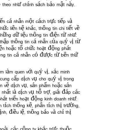
 theo như chính sách bảo mật này.
đến cá nhân một cách trực tiếp và
ức liên hệ khác, thông tin chi tiết về
hững dữ liệu thông tin điện tử như:
 thập thông tin cá nhân của quý vị từ
iện hoặc tổ chức hoạt động phát
hông tin cá nhân có được từ bên thứ
m làm quen với quý vị, xác minh
 cung cấp dịch vụ cho quý vị trong
in về dịch vụ, sản phẩm hoặc sản
 nhất là dịch vụ hỗ trợ, giải đáp các
hát triển hoạt động kinh doanh như:
 tích thống kê, phân tích thị trường,
h, điều lệ, thông báo và chỉ thị
goài, các công ty khác trực thuộc