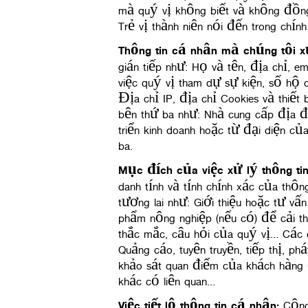
mà quý vị không biết và không đồng
Trẻ vị thành niên nói đến trong chín
Thông tin cá nhân mà chúng tôi x
gián tiếp như: Họ và tên, địa chỉ, ema
việc quý vị tham dự sự kiện, số hộ c
Địa chỉ IP, địa chỉ Cookies và thiết
bên thứ ba như: Nhà cung cấp địa đ
triển kinh doanh hoặc từ đại diện c
ba.
Mục đích của việc xử lý thông ti
danh tính và tính chính xác của thôn
tương lai như: Giới thiệu hoặc tư v
phẩm nông nghiệp (nếu có) để cải thi
thắc mắc, câu hỏi của quý vị… Các d
Quảng cáo, tuyên truyền, tiếp thị, ph
khảo sát quan điểm của khách hàng đ
khác có liên quan…
Việc tiết lộ
thông tin cá nhân
:
Công 