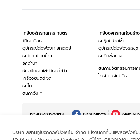
เครื่องจักรกลการเกษตร
เครื่องจักรกลก่อสร้าง
แทรกเตอร์
รถขุดขนาดเล็ก
อุปกรณ์ต่อพ่วงแทรกเตอร์
อุปกรณ์ต่อพ่วงรถขุด
รถเกี่ยวนวดข้าว
รถตักล้อยาง
รถดำนา
สินค้านวัตกรรมการเ
ชุดอุปกรณ์เสริมรถดำนา
โดรนการเกษตร
เครื่องยนต์ดีเซล
รถไถ
สินค้าอื่น ๆ
ช่องทางการติดตาม
Siam Kubota
Siam Kub
บริษัท สยามคูโบต้าคอร์ปอเรชั่น จำกัด ใช้งานคุกกี้บนแพลตฟอร์มนี้เ
สงวนลิขสิทธิ์ © 2560 บริษัทสยามคูโบต้า คอร์ปอเรชั่น จำกัด
ยิ่ง (Strictly Necessary Cookies) จะเปิดใช้งานตลอดเวลาเนื่องจ