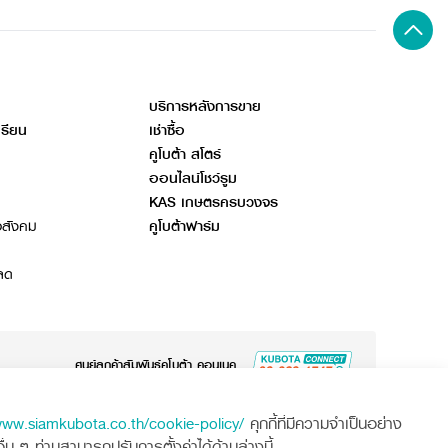
บริการหลังการขาย
เรียน
เช่าซื้อ
คูโบต้า สโตร์
ออนไลน์โชว์รูม
KAS เกษตรครบวงจร
อสังคม
คูโบต้าฟาร์ม
ลด
ศูนย์ลูกค้าสัมพันธ์คูโบต้า คอนเนค
www.siamkubota.co.th/cookie-policy/
คุกกี้ที่มีความจำเป็นอย่าง
นโยบายคุ้มครองข้อมูลส่วนบุคคล
นโยบายความเป็นส่วนตัว
 ๆ ท่านสามารถปรับการตั้งค่าได้ด้านล่างนี้