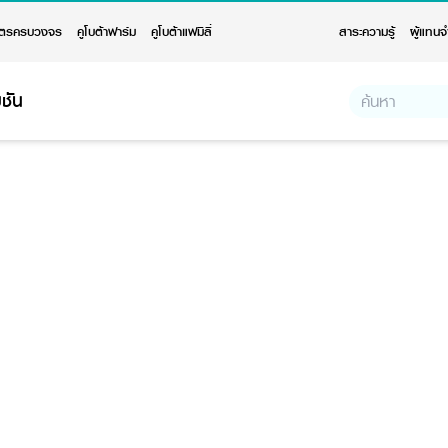
ตรครบวงจร
คูโบต้าฟาร์ม
คูโบต้าแฟมิลี่
สาระความรู้
ผู้แทนจ
ชัน