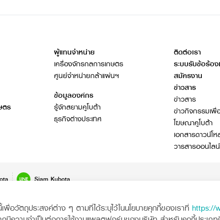
ผู้แทนจำหน่าย
ติดต่อเรา
เครื่องจักรกลการเกษตร
ระบบรับข้อร้อง
ศูนย์จำหน่ายกล้าแผ่นฯ
สมัครงาน
ข่าวสาร
ข้อมูลองค์กร
ข่าวสาร
กษตร
รู้จักสยามคูโบต้า
ข่าวกิจกรรมเพื่
ธุรกิจต่างประเทศ
โฆษณาคูโบต้า
เอกสารดาวน์โห
วารสารออนไลน์
ota
Siam Kubota
พื่อวัตถุประสงค์ต่าง ๆ ตามที่ได้ระบุไว้ในนโยบายคุกกี้ของเราที่
https://
ากมีความจำเป็นต่อการใช้งานแพลตฟอร์มของบริษัท สำหรับคุกกี้ประเภทอื่น