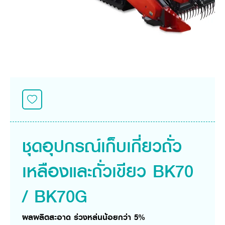
ศูนย์จำหน่ายกล้าแผ่นฯ
สมัครงาน
ประวัติบริษัท
สินค้าอื่น ๆ
ศูนย์จำหน่ายกล้าแผ่นคูโบต้า
สมัครงานคูโบต้า
วิสัยทัศน์และนโยบาย
ข่าวสาร
เครื่องจักรกลก่อสร้าง
สิ่งที่ผู้ลงทุนจะได้รับ
ตำแหน่งงานว่าง
4 หัวใจหลักของธุรกิจ
รถขุดขนาดเล็ก
การลงทุนรายได้และจุดคุ้มทุน
ข่าวสาร
นักศึกษาฝึกงาน
มาตรฐานสู่ความเป็นผู้นำในเอเชีย
ออนไลน์
โชว์รูม
อุปกรณ์ต่อพ่วงรถขุด
วัสดุอุปกรณ์
ข่าวและกิจกรรมที่แนะนำ
สวัสดิการพนักงาน
ธุรกิจต่างประเทศ
รถตักล้อยาง
ขั้นตอนการเข้าร่วมโครงการ
ข่าวสารองค์กร
บริการหลังการขาย
ที่มา
ติดต่อซื้อกล้าแผ่น
ข่าวกิจกรรมเพื่อสังคม
สินค้านวัตกรรมการเกษตร
สินค้าที่ส่งออก
เช่าซื้อ
โฆษณาคูโบต้า
โดรนการเกษตร
สำนักงานต่างประเทศ
ข่าวกิจกรรมเพื่อสังคม
คูโบต้า สโตร์
ศูนย์บริการในต่างประเทศ
โครงการตามแนวพระราชดำริ
ประเทศคู่ค้า
ชุดอุปกรณ์เก็บเกี่ยวถั่ว
KAS เกษตรครบวงจร
การพัฒนาชุมชน และสังคม
การศึกษา และเยาวชน
คูโบต้าฟาร์ม
เหลืองและถั่วเขียว BK70
สิ่งแวดล้อมความปลอดภัยและอาชีวอนามัย
คูโบต้าแฟมิลี่
คูโบต้าร่วมมือ
เกษตรร่วมใจ
/ BK70G
โครงการ
เกษตรแปลงใหญ่
ภาษา
ไทย
English
ผลผลิตสะอาด ร่วงหล่นน้อยกว่า 5%
เอกสารดาวน์โหลด