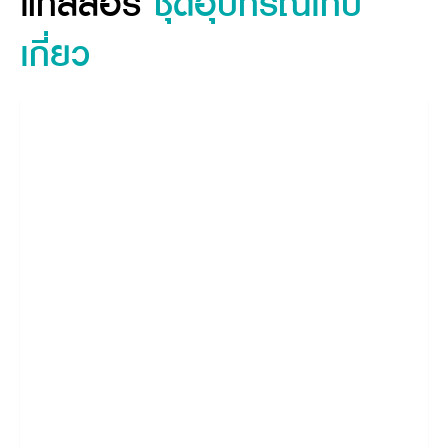
แกลลอรี่
ชุดอุปกรณ์
เก็บ
คุณสมบัติ
เกี่ยว
ข้อมูลจำเพาะสินค้า