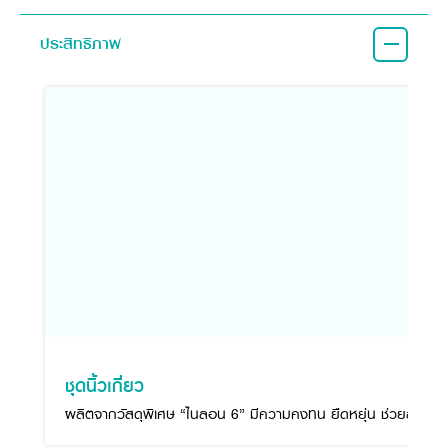
ประสิทธิภาพ
ชุดนิ้วเกี่ยว
ผลิตจากวัสดุพิเศษ “ไนลอน 6” มีความคงทน ยืดหยุ่น ช่วยลดแรงกระแ