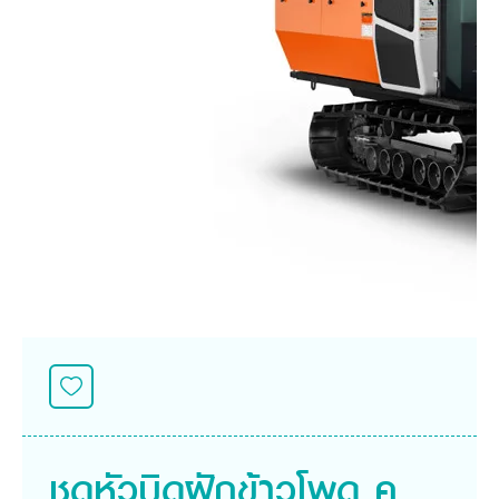
ศูนย์จำหน่ายกล้าแผ่นฯ
สมัครงาน
ประวัติบริษัท
สินค้าอื่น ๆ
ศูนย์จำหน่ายกล้าแผ่นคูโบต้า
สมัครงานคูโบต้า
วิสัยทัศน์และนโยบาย
ข่าวสาร
เครื่องจักรกลก่อสร้าง
สิ่งที่ผู้ลงทุนจะได้รับ
ตำแหน่งงานว่าง
4 หัวใจหลักของธุรกิจ
รถขุดขนาดเล็ก
การลงทุนรายได้และจุดคุ้มทุน
ข่าวสาร
นักศึกษาฝึกงาน
มาตรฐานสู่ความเป็นผู้นำในเอเชีย
ออนไลน์
โชว์รูม
อุปกรณ์ต่อพ่วงรถขุด
วัสดุอุปกรณ์
ข่าวและกิจกรรมที่แนะนำ
สวัสดิการพนักงาน
ธุรกิจต่างประเทศ
รถตักล้อยาง
ขั้นตอนการเข้าร่วมโครงการ
ข่าวสารองค์กร
บริการหลังการขาย
ที่มา
ติดต่อซื้อกล้าแผ่น
ข่าวกิจกรรมเพื่อสังคม
สินค้านวัตกรรมการเกษตร
สินค้าที่ส่งออก
เช่าซื้อ
โฆษณาคูโบต้า
โดรนการเกษตร
สำนักงานต่างประเทศ
ข่าวกิจกรรมเพื่อสังคม
คูโบต้า สโตร์
ศูนย์บริการในต่างประเทศ
โครงการตามแนวพระราชดำริ
ประเทศคู่ค้า
KAS เกษตรครบวงจร
การพัฒนาชุมชน และสังคม
การศึกษา และเยาวชน
คูโบต้าฟาร์ม
สิ่งแวดล้อมความปลอดภัยและอาชีวอนามัย
คูโบต้าแฟมิลี่
คูโบต้าร่วมมือ
เกษตรร่วมใจ
โครงการ
เกษตรแปลงใหญ่
ภาษา
ไทย
English
ชุดหัวบิดฝักข้าวโพด คู
เอกสารดาวน์โหลด