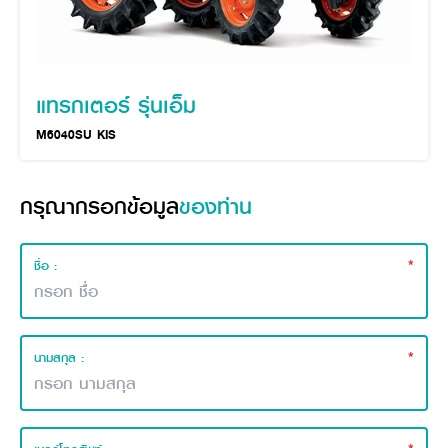
วารสารออนไลน์
แทรกเตอร์ รุ่นเอ็ม
M6040SU KIS
กรุณากรอกข้อมูล
ของท่าน
*
ชื่อ :
*
นามสกุล :