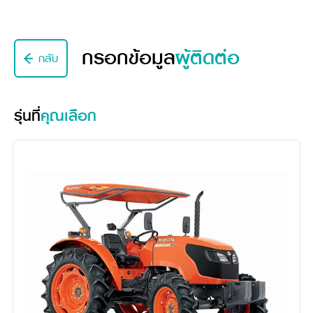
ศูนย์จำหน่ายกล้าแผ่นฯ
สมัครงาน
ประวัติบริษัท
สินค้าอื่น ๆ
ศูนย์จำหน่ายกล้าแผ่นคูโบต้า
สมัครงานคูโบต้า
วิสัยทัศน์และนโยบาย
ข่าวสาร
เครื่องจักรกลก่อสร้าง
สิ่งที่ผู้ลงทุนจะได้รับ
ตำแหน่งงานว่าง
4 หัวใจหลักของธุรกิจ
กรอกข้อมูล
ผู้ติดต่อ
กลับ
รถขุดขนาดเล็ก
การลงทุนรายได้และจุดคุ้มทุน
ข่าวสาร
นักศึกษาฝึกงาน
มาตรฐานสู่ความเป็นผู้นำในเอเชีย
ออนไลน์
โชว์รูม
อุปกรณ์ต่อพ่วงรถขุด
วัสดุอุปกรณ์
ข่าวและกิจกรรมที่แนะนำ
สวัสดิการพนักงาน
ธุรกิจต่างประเทศ
รถตักล้อยาง
ขั้นตอนการเข้าร่วมโครงการ
ข่าวสารองค์กร
บริการหลังการขาย
รุ่นที่
คุณเลือก
ที่มา
ติดต่อซื้อกล้าแผ่น
ข่าวกิจกรรมเพื่อสังคม
สินค้านวัตกรรมการเกษตร
สินค้าที่ส่งออก
เช่าซื้อ
โฆษณาคูโบต้า
โดรนการเกษตร
สำนักงานต่างประเทศ
ข่าวกิจกรรมเพื่อสังคม
คูโบต้า สโตร์
ศูนย์บริการในต่างประเทศ
โครงการตามแนวพระราชดำริ
ประเทศคู่ค้า
KAS เกษตรครบวงจร
การพัฒนาชุมชน และสังคม
การศึกษา และเยาวชน
คูโบต้าฟาร์ม
สิ่งแวดล้อมความปลอดภัยและอาชีวอนามัย
คูโบต้าแฟมิลี่
คูโบต้าร่วมมือ
เกษตรร่วมใจ
โครงการ
เกษตรแปลงใหญ่
ภาษา
ไทย
English
เอกสารดาวน์โหลด