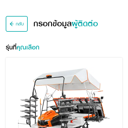
ศูนย์จำหน่ายกล้าแผ่นฯ
สมัครงาน
ประวัติบริษัท
สินค้าอื่น ๆ
ศูนย์จำหน่ายกล้าแผ่นคูโบต้า
สมัครงานคูโบต้า
วิสัยทัศน์และนโยบาย
ข่าวสาร
เครื่องจักรกลก่อสร้าง
สิ่งที่ผู้ลงทุนจะได้รับ
ตำแหน่งงานว่าง
4 หัวใจหลักของธุรกิจ
กรอกข้อมูล
ผู้ติดต่อ
กลับ
รถขุดขนาดเล็ก
การลงทุนรายได้และจุดคุ้มทุน
ข่าวสาร
นักศึกษาฝึกงาน
มาตรฐานสู่ความเป็นผู้นำในเอเชีย
ออนไลน์
โชว์รูม
อุปกรณ์ต่อพ่วงรถขุด
วัสดุอุปกรณ์
ข่าวและกิจกรรมที่แนะนำ
สวัสดิการพนักงาน
ธุรกิจต่างประเทศ
รถตักล้อยาง
ขั้นตอนการเข้าร่วมโครงการ
ข่าวสารองค์กร
บริการหลังการขาย
รุ่นที่
คุณเลือก
ที่มา
ติดต่อซื้อกล้าแผ่น
ข่าวกิจกรรมเพื่อสังคม
สินค้านวัตกรรมการเกษตร
สินค้าที่ส่งออก
เช่าซื้อ
โฆษณาคูโบต้า
โดรนการเกษตร
สำนักงานต่างประเทศ
ข่าวกิจกรรมเพื่อสังคม
คูโบต้า สโตร์
ศูนย์บริการในต่างประเทศ
โครงการตามแนวพระราชดำริ
ประเทศคู่ค้า
KAS เกษตรครบวงจร
การพัฒนาชุมชน และสังคม
การศึกษา และเยาวชน
คูโบต้าฟาร์ม
สิ่งแวดล้อมความปลอดภัยและอาชีวอนามัย
คูโบต้าแฟมิลี่
คูโบต้าร่วมมือ
เกษตรร่วมใจ
โครงการ
เกษตรแปลงใหญ่
ภาษา
ไทย
English
เอกสารดาวน์โหลด