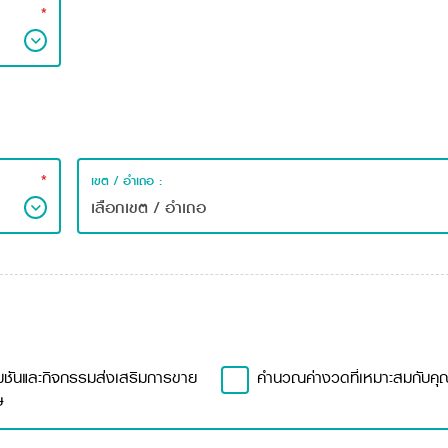
*
*
เขต / อำเถอ :
มชันและกิจกรรมส่งเสริมการขาย
คำนวณค่างวดที่เหมาะสมกับคุ
ษ