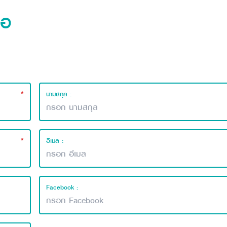
่อ
*
นามสกุล :
*
อีเมล :
Facebook :