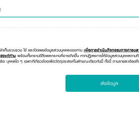
ิษัทเก็บรวบรวม ใช้ และเปิดเผยข้อมูลส่วนบุคคลของท่าน
เพื่อการดำเนินกิจกรรมทางการต
รงแก่ท่าน
พร้อมทั้งทราบดีถึงผลกระทบที่อาจเกิดขึ้น หากปฏิเสธการให้ข้อมูลส่วนบุคคลตามที่
ือ บุคคลใด ๆ เฉพาะที่เกี่ยวข้องเพื่อวัตถุประสงค์ในลักษณะเดียวกันนี้ ทั้งนี้ ตามรายละเอียดที่ร
ส่งข้อมูล