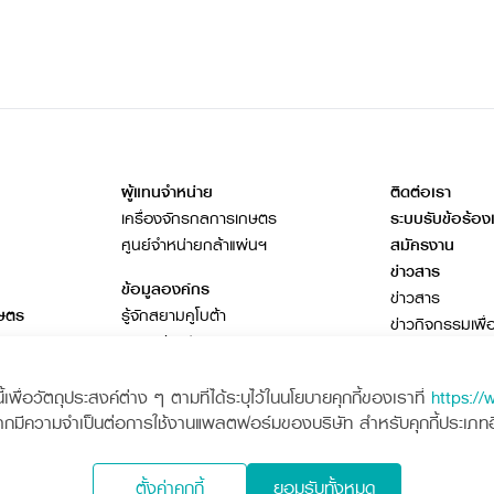
ผู้แทนจำหน่าย
ติดต่อเรา
เครื่องจักรกลการเกษตร
ระบบรับข้อร้อง
ศูนย์จำหน่ายกล้าแผ่นฯ
สมัครงาน
ข่าวสาร
ข้อมูลองค์กร
ข่าวสาร
กษตร
รู้จักสยามคูโบต้า
ข่าวกิจกรรมเพื่
ธุรกิจต่างประเทศ
โฆษณาคูโบต้า
เอกสารดาวน์โห
พื่อวัตถุประสงค์ต่าง ๆ ตามที่ได้ระบุไว้ในนโยบายคุกกี้ของเราที่
https://
วารสารออนไลน์
ากมีความจำเป็นต่อการใช้งานแพลตฟอร์มของบริษัท สำหรับคุกกี้ประเภทอื่น
ota
Siam Kubota
ตั้งค่าคุกกี้
ยอมรับทั้งหมด