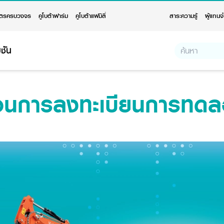
ตรครบวงจร
คูโบต้าฟาร์ม
คูโบต้าแฟมิลี่
สาระความรู้
ผู้แทนจ
ชัน
ตอนการลงทะเบียนการทดล