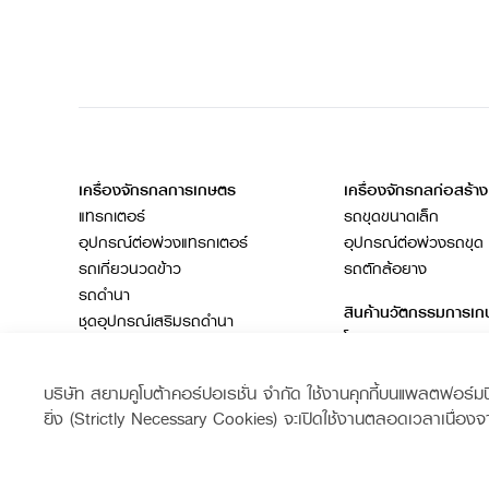
เครื่องจักรกลการเกษตร
เครื่องจักรกลก่อสร้าง
แทรกเตอร์
รถขุดขนาดเล็ก
อุปกรณ์ต่อพ่วงแทรกเตอร์
อุปกรณ์ต่อพ่วงรถขุด
รถเกี่ยวนวดข้าว
รถตักล้อยาง
รถดำนา
สินค้านวัตกรรมการเ
ชุดอุปกรณ์เสริมรถดำนา
โดรนการเกษตร
เครื่องยนต์ดีเซล
รถไถ
บริษัท สยามคูโบต้าคอร์ปอเรชั่น จำกัด ใช้งานคุกกี้บนแพลตฟอร์มนี้เ
สินค้าอื่น ๆ
ยิ่ง (Strictly Necessary Cookies) จะเปิดใช้งานตลอดเวลาเนื่องจ
ช่องทางการติดตาม
Siam Kubota
Siam Kub