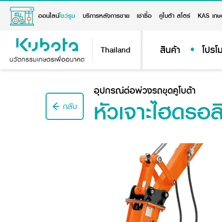
ออนไลน์
โชว์รูม
บริการหลังการขาย
เช่าซื้อ
คูโบต้า สโตร์
KAS เกษ
สินค้า
โปรโม
Thailand
อุปกรณ์ต่อพ่วงรถขุดคูโบต้า
หัวเจาะไฮดรอล
กลับ