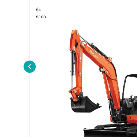
รุ่น
ราคา