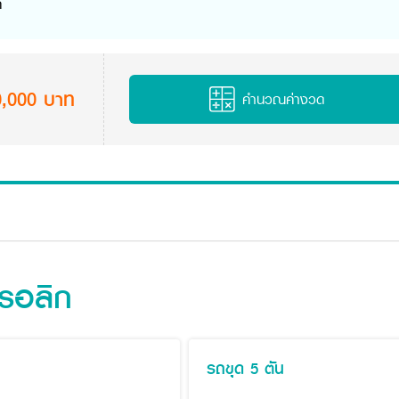
ก
0,000 บาท
คำนวณค่างวด
ดรอลิก
รถขุด 5 ตัน