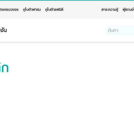
ตรครบวงจร
คูโบต้าฟาร์ม
คูโบต้าแฟมิลี่
สาระความรู้
ผู้แทนจ
ชัน
ิก