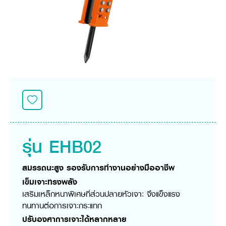
ศูนย์จำหน่ายกล้าแผ่นฯ
สมัครงาน
ประวัติบริษัท
สินค้าอื่น ๆ
ศูนย์จำหน่ายกล้าแผ่นคูโบต้า
สมัครงานคูโบต้า
วิสัยทัศน์และนโยบาย
ข่าวสาร
เครื่องจักรกลก่อสร้าง
สิ่งที่ผู้ลงทุนจะได้รับ
ตำแหน่งงานว่าง
4 หัวใจหลักของธุรกิจ
รถขุดขนาดเล็ก
การลงทุนรายได้และจุดคุ้มทุน
ข่าวสาร
นักศึกษาฝึกงาน
มาตรฐานสู่ความเป็นผู้นำในเอเชีย
ออนไลน์
โชว์รูม
อุปกรณ์ต่อพ่วงรถขุด
วัสดุอุปกรณ์
ข่าวและกิจกรรมที่แนะนำ
สวัสดิการพนักงาน
ธุรกิจต่างประเทศ
รถตักล้อยาง
ขั้นตอนการเข้าร่วมโครงการ
ข่าวสารองค์กร
บริการหลังการขาย
ที่มา
ติดต่อซื้อกล้าแผ่น
ข่าวกิจกรรมเพื่อสังคม
สินค้านวัตกรรมการเกษตร
สินค้าที่ส่งออก
เช่าซื้อ
โฆษณาคูโบต้า
โดรนการเกษตร
สำนักงานต่างประเทศ
ข่าวกิจกรรมเพื่อสังคม
คูโบต้า สโตร์
ศูนย์บริการในต่างประเทศ
โครงการตามแนวพระราชดำริ
ประเทศคู่ค้า
รุ่น EHB02
KAS เกษตรครบวงจร
การพัฒนาชุมชน และสังคม
การศึกษา และเยาวชน
คูโบต้าฟาร์ม
สมรรถนะสูง รองรับการทำงานอย่างมืออาชีพ
สิ่งแวดล้อมความปลอดภัยและอาชีวอนามัย
เข็มเจาะทรงพลัง
คูโบต้าแฟมิลี่
คูโบต้าร่วมมือ
เกษตรร่วมใจ
เสริมเหล็กหนาพิเศษที่ส่วนปลายหัวเจาะ จึงแข็งแรง
โครงการ
เกษตรแปลงใหญ่
ทนทานต่อการเจาะกระแทก
ภาษา
ไทย
English
ปรับองศาการเจาะได้หลากหลาย
เอกสารดาวน์โหลด