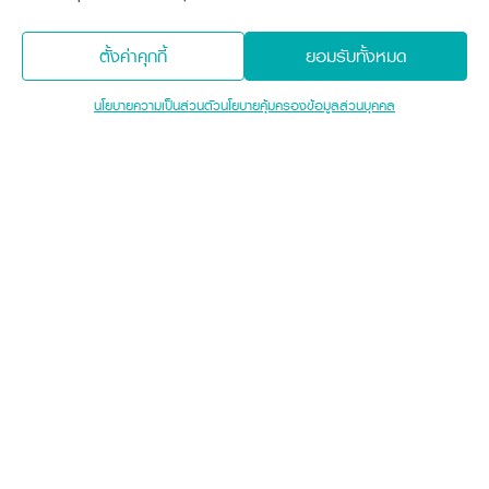
สินค้าที่เกี่ยวข้อง
ตั้งค่าคุกกี้
ยอมรับทั้งหมด
รุ่น
null
ราคา
133,000 บาท
นโยบายความเป็นส่วนตัว
นโยบายคุ้มครองข้อมูลส่วนบุคคล
Sitemap
เครื่องจักรกลการเกษตร
เครื่องจักรกลก่อสร้าง
แทรกเตอร์
รถขุดขนาดเล็ก
อุปกรณ์ต่อพ่วงแทรกเตอร์
อุปกรณ์ต่อพ่วงรถขุด
ช่องทางการติดตาม
ศูนย์ลูกค้าสัมพันธ์คูโบต้า คอนเนค
รถเกี่ยวนวดข้าว
รถตักล้อยาง
รถดำนา
สินค้านวัตกรรมการเกษตร
ชุดอุปกรณ์เสริมรถดำนา
โดรนการเกษตร
เครื่องยนต์ดีเซล