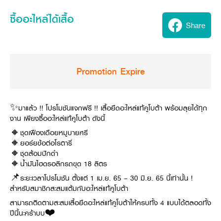
Seeding Center
Career
Company History
Other products
Seeding Center
Career
ซื้ออะไหล่ได้เสื้อ
Vision & Mission
New Update
Share
Construction
Offers
Job Positions
4 Core Pillars of Business
Mini-excavator
Investment
New Update
Internship Program
Asian Leader with International Standard
Online
Showroom
Mini-excavator Implement
Materials
News & Activity
Employee Welfare
International
Wheel Loader
Join the Network
Corporate News
Promotion Expire
Customer Service
Background
Contact
News & Social Activity
Agricultural Innovation
Export Products
Leasing
TVC
Drone
International Subsidiaries Offices
✨มาแล้ว !! โปรโมชันแจกฟรี !! เสื้อยืดอะไหล่แท้คูโบต้า พร้อมลุยได้ทุก
Social Activities
KUBOTA Store
International Service Centers
งาน เพียงซื้ออะไหล่แท้คูโบต้า ดังนี้
Royal Projects
Partners
🔸ชุดเฟืองเดือยหมูบายศรี
KUBOTA (Agri) Solutions
Community and Social Development
🔸ยอร์ยข้อต่อโรตารี่
Education and Youth
🔸ชุดส้อมปักดำ
KUBOTA FARM
🔸น้ำมันไฮดรอลิกรถขุด 18 ลิตร
Environment, Safety and Occupational Health
📌ระยะเวลาโปรโมชัน ตั้งแต่ 1 เม.ย. 65 – 30 มิ.ย. 65 นี้เท่านั้น !
KUBOTA FAMILY
KUBOTA and Farmer
co-operation
สำหรับสมาชิกสะสมแต้มกับอะไหล่แท้คูโบต้า
Large Scale Farm
language
ไทย
English
สามารถติดตามสะสมเสื้อยืดอะไหล่แท้คูโบต้าให้ครบทั้ง 4 แบบได้ตลอดทั้ง
Learning Centre
ปีนี้นะคร้าบบ❤️