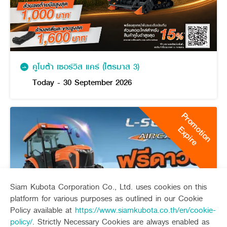
คูโบต้า เซอร์วิส แคร์ (ไตรมาส 3)
Today - 30 September 2026
Promotion
Expire
Siam Kubota Corporation Co., Ltd. uses cookies on this
platform for various purposes as outlined in our Cookie
Policy available at
https://www.siamkubota.co.th/en/cookie-
policy/
. Strictly Necessary Cookies are always enabled as