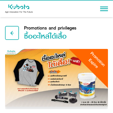
Sign In
Promotions and privileges
ซื้ออะไหล่ได้เสื้อ
Promotion
PRODUCTS
Expire
Agriculture
PROMOTION
Tractor
Knowledge
Tractor implement
Combine Harvester
Dealers
Rice Transplanter
Machinery
Transplant Accessory
Corporate
Diesel Engine
Machinery
About Us
Power Tiller