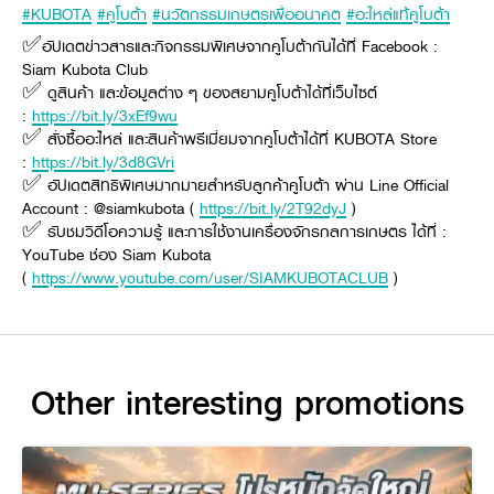
#KUBOTA
#คูโบต้า
#นวัตกรรมเกษตรเพื่ออนาคต
#อะไหล่แท้คูโบต้า
Online Journal
✅อัปเดตข่าวสารและกิจกรรมพิเศษจากคูโบต้ากันได้ที่ Facebook :
Siam Kubota Club
✅ ดูสินค้า และข้อมูลต่าง ๆ ของสยามคูโบต้าได้ที่เว็บไซต์
:
https://bit.ly/3xEf9wu
✅ สั่งซื้ออะไหล่ และสินค้าพรีเมี่ยมจากคูโบต้าได้ที่ KUBOTA Store
:
https://bit.ly/3d8GVri
✅ อัปเดตสิทธิพิเศษมากมายสำหรับลูกค้าคูโบต้า ผ่าน Line Official
Account : @siamkubota (
https://bit.ly/2T92dyJ
)
✅ รับชมวิดีโอความรู้ และการใช้งานเครื่องจักรกลการเกษตร ได้ที่ :
YouTube ช่อง Siam Kubota
(
https://www.youtube.com/user/SIAMKUBOTACLUB
)
Other interesting promotions