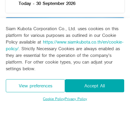
พฤษภาคม 2571
Today - 30 September 2026
Siam Kubota Corporation Co., Ltd. uses cookies on this
platform for various purposes as outlined in our Cookie
Policy available at
https://www.siamkubota.co.th/en/cookie-
policy/
. Strictly Necessary Cookies are always enabled as
they are essential for the operation of the company’s
platform. For other cookie types, you can adjust your
settings below.
View preferences
Accept All
คูโบต้า เซอร์วิส แคร์ (ไตรมาส 3)
Cookie Policy
Privacy Policy
Today - 30 September 2026
Promotion