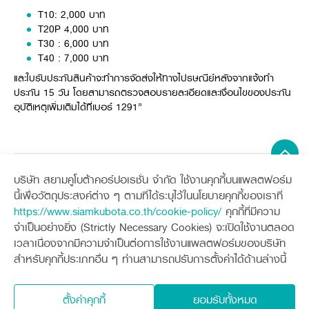
ศูนย์จำหน่ายกล้าแผ่นฯ
สมัครงาน
ประวัติบริษัท
T10: 2,000 บาท
สินค้าอื่น ๆ
ศูนย์จำหน่ายกล้าแผ่นคูโบต้า
สมัครงานคูโบต้า
T20P 4,000 บาท
วิสัยทัศน์และนโยบาย
ข่าวสาร
เครื่องจักรกลก่อสร้าง
สิ่งที่ผู้ลงทุนจะได้รับ
T30 : 6,000 บาท
ตำแหน่งงานว่าง
4 หัวใจหลักของธุรกิจ
T40 : 7,000 บาท
รถขุดขนาดเล็ก
การลงทุนรายได้และจุดคุ้มทุน
ข่าวสาร
นักศึกษาฝึกงาน
มาตรฐานสู่ความเป็นผู้นำในเอเชีย
ออนไลน์
โชว์รูม
อุปกรณ์ต่อพ่วงรถขุด
วัสดุอุปกรณ์
และใบรับประกันสินค้าจะทำการจัดส่งให้ทางไปรษณีย์หลังจากแจ้งทำ
ข่าวและกิจกรรมที่แนะนำ
สวัสดิการพนักงาน
ธุรกิจต่างประเทศ
ประกัน 15 วัน โดยสามารถตรวจสอบรายละเอียดและเงื่อนไขของประกัน
รถตักล้อยาง
ขั้นตอนการเข้าร่วมโครงการ
ข่าวสารองค์กร
บริการหลังการขาย
อุบัติเหตุเพิ่มเติมได้ที่เบอร์ 1291”
ที่มา
ติดต่อซื้อกล้าแผ่น
ข่าวกิจกรรมเพื่อสังคม
สินค้านวัตกรรมการเกษตร
สินค้าที่ส่งออก
เช่าซื้อ
โฆษณาคูโบต้า
โดรนการเกษตร
สำนักงานต่างประเทศ
ข่าวกิจกรรมเพื่อสังคม
คูโบต้า สโตร์
ศูนย์บริการในต่างประเทศ
โครงการตามแนวพระราชดำริ
บริษัท สยามคูโบต้าคอร์ปอเรชั่น จำกัด ใช้งานคุกกี้บนแพลตฟอร์ม
ประเทศคู่ค้า
Sitemap
KAS เกษตรครบวงจร
นี้เพื่อวัตถุประสงค์ต่าง ๆ ตามที่ได้ระบุไว้ในนโยบายคุกกี้ของเราที่
การพัฒนาชุมชน และสังคม
https://www.siamkubota.co.th/cookie-policy/
คุกกี้ที่มีความ
การศึกษา และเยาวชน
เครื่องจักรกลการเกษตร
เครื่องจักรกลก่อสร้าง
คูโบต้าฟาร์ม
จำเป็นอย่างยิ่ง (Strictly Necessary Cookies) จะเปิดใช้งานตลอด
แทรกเตอร์
รถขุดขนาดเล็ก
สิ่งแวดล้อมความปลอดภัยและอาชีวอนามัย
เวลาเนื่องจากมีความจำเป็นต่อการใช้งานแพลตฟอร์มของบริษัท
อุปกรณ์ต่อพ่วงแทรกเตอร์
อุปกรณ์ต่อพ่วงรถขุด
ช่องทางการติดตาม
ศูนย์ลูกค้าสัมพันธ์คูโบต้า คอนเนค
คูโบต้าแฟมิลี่
คูโบต้าร่วมมือ
เกษตรร่วมใจ
สำหรับคุกกี้ประเภทอื่น ๆ ท่านสามารถปรับการตั้งค่าได้ด้านล่างนี้
รถเกี่ยวนวดข้าว
รถตักล้อยาง
รถดำนา
โครงการ
เกษตรแปลงใหญ่
ภาษา
ไทย
English
สินค้านวัตกรรมการเกษตร
ชุดอุปกรณ์เสริมรถดำนา
โดรนการเกษตร
ตั้งค่าคุกกี้
ยอมรับทั้งหมด
เอกสารดาวน์โหลด
เครื่องยนต์ดีเซล
นโยบายคุ้มครองข้อมูลส่วนบุคคล
นโยบายความเป็นส่วนตัว