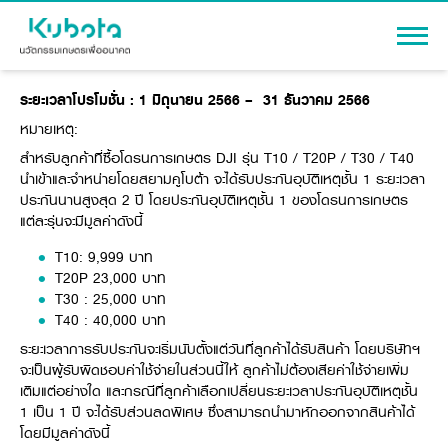
ระยะเวลาโปรโมชั่น
: 1
มิถุนายน
2566 – 31
ธันวาคม
2566
เข้าสู่ระบบ
หมายเหตุ:
สำหรับลูกค้าที่ซื้อโดรนการเกษตร DJI รุ่น T10 / T20P / T30 / T40
นำเข้าและจำหน่ายโดยสยามคูโบต้า จะได้รับประกันอุบัติเหตุชั้น 1 ระยะเวลา
ประกันนานสูงสุด 2 ปี โดยประกันอุบัติเหตุชั้น 1 ของโดรนการเกษตร
สินค้า
แต่ละรุ่นจะมีมูลค่าดังนี้
เครื่องจักรกลการเกษตร
T10: 9,999 บาท
โปรโมชัน
T20P 23,000 บาท
แทรกเตอร์
T30 : 25,000 บาท
สาระความรู้
อุปกรณ์ต่อพ่วงแทรกเตอร์
T40 : 40,000 บาท
รถเกี่ยวนวดข้าว
ระยะเวลาการรับประกันจะเริ่มนับตั้งแต่วันที่ลูกค้าได้รับสินค้า โดยบริษัทฯ
ผู้แทนจำหน่าย
รถดำนา
จะเป็นผู้รับผิดชอบค่าใช้จ่ายในส่วนนี้ให้ ลูกค้าไม่ต้องเสียค่าใช้จ่ายเพิ่ม
เครื่องจักรกลการเกษตร
ชุดอุปกรณ์เสริมรถดำนา
เติมแต่อย่างใด และกรณีที่ลูกค้าเลือกเปลี่ยนระยะเวลาประกันอุบัติเหตุชั้น
ข้อมูลองค์กร
1 เป็น 1 ปี จะได้รับส่วนลดพิเศษ ซึ่งสามารถนำมาหักออกจากสินค้าได้
เครื่องยนต์ดีเซล
เครื่องจักรกลการเกษตร
โดยมีมูลค่าดังนี้
รู้จักสยามคูโบต้า
รถไถ