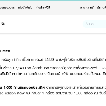
ตรครบวงจร
คูโบต้าฟาร์ม
คูโบต้าแฟมิลี่
สาระความรู้
ผู้แทนจ
ชัน
า
L5228
ับลูกค้าที่เช่าซื้อแทรกเตอร์ L5228 ผ่านผู้ให้บริการสินเชื่อตามที่บริ
ขั้นต่ำรวม 7,140 บาท (โดยคำนวณจากกรณีลูกค้าเช่าซื้อแทรกเตอร์ L5228 เ
ตามที่บริษัทฯ กำหนด โดยต้องวางเงินดาวน์ 70% ของยอดชำระทั้งหมด คิดเ
 เป็น 1,000 ท่านแรกของประเทศ
จากร้านผู้แทนจำหน่ายที่ร่วมรายการระห
ted edition สุดพิเศษ ท่านละ 1 กล่อง รวมจำนวน 1,000 กล่อง ณ วันส