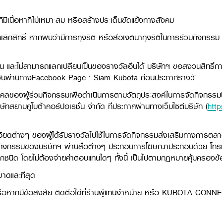
มีเนื้อหาที่ไม่เหมาะสม หรือสร้างประเด็นขัดแย้งทางสังคม
ิกสิทธิ์ หากพบว่ามีการทุจริต หรือส่อเจตนาทุจริตในการร่วมกิจกรรม หรื
น และไม่สามารถแลกเปลี่ยนเป็นของรางวัลอื่นได้ บริษัทฯ ขอสงวนสิทธิ์การ
7 วันผ่านทางFacebook Page : Siam Kubota ก่อนประกาศรางวั
ุคคลของผู้ร่วมกิจกรรมเพื่อดำเนินการตามวัตถุประสงค์ในการจัดกิจกรรม
ทสยามคูโบต้าคอร์ปอเรชั่น จำกัด ที่ประกาศผ่านทางเว็บไซต์บริษัท (
http
อียดต่างๆ ของผู้ได้รับรางวัลไปใช้ในการจัดกิจกรรมส่งเสริมทางการต
ธ์กิจกรรมของบริษัทฯ ผ่านสื่อต่างๆ ประกอบการโฆษณาประกอบด้วย โทรทัศ
ุกชนิด โดยไม่ต้องจ่ายค่าตอบแทนใดๆ ทั้งนี้ เป็นไปตามกฎหมายคุ้มครองข
าดและที่สุด
รือหากมีข้อสงสัย ติดต่อได้ที่ร้านผู้แทนจำหน่าย หรือ KUBOTA CONN