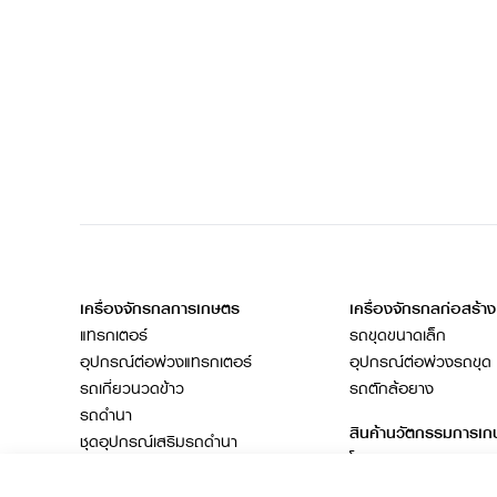
เครื่องจักรกลการเกษตร
เครื่องจักรกลก่อสร้าง
แทรกเตอร์
รถขุดขนาดเล็ก
อุปกรณ์ต่อพ่วงแทรกเตอร์
อุปกรณ์ต่อพ่วงรถขุด
รถเกี่ยวนวดข้าว
รถตักล้อยาง
รถดำนา
สินค้านวัตกรรมการเ
ชุดอุปกรณ์เสริมรถดำนา
โดรนการเกษตร
เครื่องยนต์ดีเซล
รถไถ