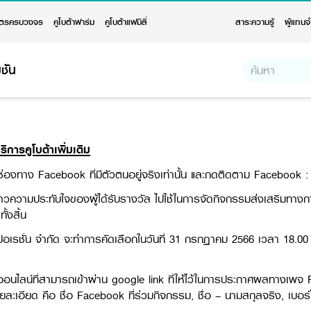
ตรครบวงจร
คูโบต้าฟาร์ม
คูโบต้าแฟมิลี่
สาระความรู้
ผู้แทนจ
ชัน
การคูโบต้าเพิ่มเติม
ช่องทาง Facebook ที่มีตัวตนอยู่จริงเท่านั้น และกดติดตาม Facebook
องราวความประทับใจของผู้ได้รับรางวัล ไปใช้ในการจัดกิจกรรมส่งเสริม
้งสิ้น
เรชั่น จำกัด จะทำการคัดเลือกในวันที่ 31 กรกฏาคม 2566 เวลา 18.00 
ร์มออนไลน์ที่สามารถเข้าผ่าน google link ที่ให้ไว้ในการประกาศผลทางเพ
อียด คือ ชื่อ Facebook ที่ร่วมกิจกรรม, ชื่อ – นามสกุลจริง, เบอร์โทรศัพ