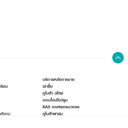
บริการหลังการขาย
เรียน
เช่าซื้อ
คูโบต้า สโตร์
ออนไลน์โชว์รูม
KAS เกษตรครบวงจร
อสังคม
คูโบต้าฟาร์ม
ลด