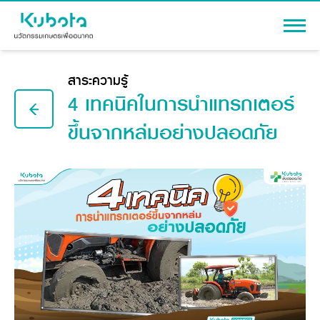
เข้าสู่ระบบ
สาระความรู้
4 เทคนิคในการนำแทรกเตอร์
ขึ้นจากหล่มอย่างปลอดภัย
สินค้า
เครื่องจักรกลการเกษตร
โปรโมชัน
แทรกเตอร์
สาระความรู้
อุปกรณ์ต่อพ่วงแทรกเตอร์
รถเกี่ยวนวดข้าว
ผู้แทนจำหน่าย
รถดำนา
เครื่องจักรกลการเกษตร
ชุดอุปกรณ์เสริมรถดำนา
ข้อมูลองค์กร
เครื่องยนต์ดีเซล
เครื่องจักรกลการเกษตร
รู้จักสยามคูโบต้า
รถไถ