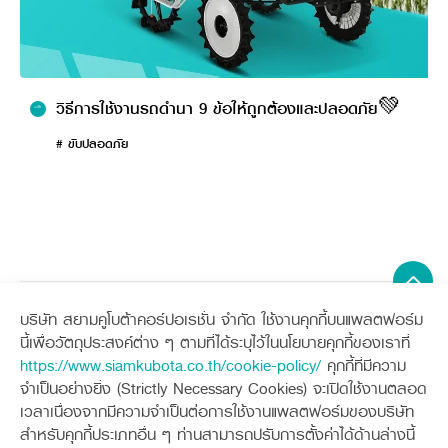
4.เหยียบล็อคกันฟรีให้สุด
5.ตั้งพวงมาลัยให้ตรง ไม่บิดเลี้ยวระหว่างที่เหยียบล็อกกันฟรี
6.ค่อยๆปล่อยคลัตซ์ โดยขณะนั้นต้องเหยียบล็อคกันฟรีอยู่
วิธีการใช้งานรถดำนา 9 ข้อให้ถูกต้องและปลอดภัย💚
คำเตือน
ขณะที่เหยียบล็อกกันฟรีค้างไว้และแทรกเตอร์กำลังเคลื่อนอยู่
หากมีการบิดเลี้ยว จะส่งผลให้ชิ้นส่วนเสียหายทันที เช่น เฟือง เพลาล้อ
# ขับปลอดภัย
เสื้อเพลาล้อ เป็นต้น
2.
วิธีนำแทรกเตอร์คูโบต้า ขึ้นจากหล่มโดยการขุดดิน
บริษัท สยามคูโบต้าคอร์ปอเรชั่น จำกัด ใช้งานคุกกี้บนแพลตฟอร์ม
Sitemap
นี้เพื่อวัตถุประสงค์ต่าง ๆ ตามที่ได้ระบุไว้ในนโยบายคุกกี้ของเราที่
https://www.siamkubota.co.th/cookie-policy/
คุกกี้ที่มีความ
เครื่องจักรกลการเกษตร
เครื่องจักรกลก่อสร้าง
จำเป็นอย่างยิ่ง (Strictly Necessary Cookies) จะเปิดใช้งานตลอด
แทรกเตอร์
รถขุดขนาดเล็ก
เวลาเนื่องจากมีความจำเป็นต่อการใช้งานแพลตฟอร์มของบริษัท
อุปกรณ์ต่อพ่วงแทรกเตอร์
อุปกรณ์ต่อพ่วงรถขุด
ช่องทางการติดตาม
ศูนย์ลูกค้าสัมพันธ์คูโบต้า คอนเนค
สำหรับคุกกี้ประเภทอื่น ๆ ท่านสามารถปรับการตั้งค่าได้ด้านล่างนี้
รถเกี่ยวนวดข้าว
รถตักล้อยาง