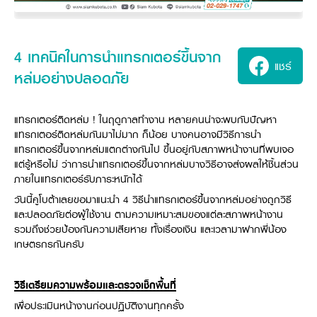
ศูนย์จำหน่ายกล้าแผ่นฯ
สมัครงาน
ประวัติบริษัท
สินค้าอื่น ๆ
ศูนย์จำหน่ายกล้าแผ่นคูโบต้า
สมัครงานคูโบต้า
วิสัยทัศน์และนโยบาย
ข่าวสาร
เครื่องจักรกลก่อสร้าง
สิ่งที่ผู้ลงทุนจะได้รับ
ตำแหน่งงานว่าง
4 หัวใจหลักของธุรกิจ
4 เทคนิคในการนำแทรกเตอร์ขึ้นจาก
รถขุดขนาดเล็ก
การลงทุนรายได้และจุดคุ้มทุน
ข่าวสาร
แชร์
นักศึกษาฝึกงาน
มาตรฐานสู่ความเป็นผู้นำในเอเชีย
ออนไลน์
โชว์รูม
หล่มอย่างปลอดภัย
อุปกรณ์ต่อพ่วงรถขุด
วัสดุอุปกรณ์
ข่าวและกิจกรรมที่แนะนำ
สวัสดิการพนักงาน
ธุรกิจต่างประเทศ
รถตักล้อยาง
ขั้นตอนการเข้าร่วมโครงการ
ข่าวสารองค์กร
บริการหลังการขาย
ที่มา
ติดต่อซื้อกล้าแผ่น
ข่าวกิจกรรมเพื่อสังคม
แทรกเตอร์ติดหล่ม ! ในฤดูกาลทำงาน หลายคนน่าจะพบกับปัญหา
สินค้านวัตกรรมการเกษตร
สินค้าที่ส่งออก
แทรกเตอร์ติดหล่มกันมาไม่มาก ก็น้อย บางคนอาจมีวิธีการนำ
เช่าซื้อ
โฆษณาคูโบต้า
โดรนการเกษตร
แทรกเตอร์ขึ้นจากหล่มแตกต่างกันไป ขึ้นอยู่กับสภาพหน้างานที่พบเจอ
สำนักงานต่างประเทศ
ข่าวกิจกรรมเพื่อสังคม
แต่รู้หรือไม่ ว่าการนำแทรกเตอร์ขึ้นจากหล่มบางวิธีอาจส่งผลให้ชิ้นส่วน
คูโบต้า สโตร์
ศูนย์บริการในต่างประเทศ
ภายในแทรกเตอร์รับภาระหนักได้
โครงการตามแนวพระราชดำริ
ประเทศคู่ค้า
KAS เกษตรครบวงจร
วันนี้คูโบต้าเลยขอมาแนะนำ 4 วิธีนำแทรกเตอร์ขึ้นจากหล่มอย่างถูกวิธี
การพัฒนาชุมชน และสังคม
และปลอดภัยต่อผู้ใช้งาน ตามความเหมาะสมของแต่ละสภาพหน้างาน
การศึกษา และเยาวชน
คูโบต้าฟาร์ม
รวมถึงช่วยป้องกันความเสียหาย ทั้งเรื่องเงิน และเวลามาฝากพี่น้อง
สิ่งแวดล้อมความปลอดภัยและอาชีวอนามัย
เกษตรกรกันครับ
คูโบต้าแฟมิลี่
คูโบต้าร่วมมือ
เกษตรร่วมใจ
โครงการ
เกษตรแปลงใหญ่
วิธีเตรียมความพร้อมและตรวจเช็กพื้นที่
ภาษา
ไทย
English
เพื่อประเมินหน้างานก่อนปฏิบัติงานทุกครั้ง
เอกสารดาวน์โหลด