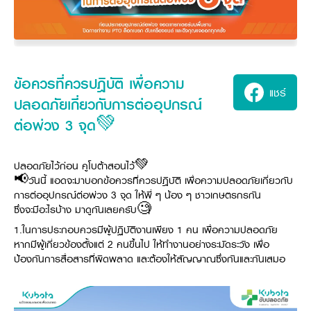
ศูนย์จำหน่ายกล้าแผ่นฯ
สมัครงาน
ประวัติบริษัท
สินค้าอื่น ๆ
ศูนย์จำหน่ายกล้าแผ่นคูโบต้า
สมัครงานคูโบต้า
วิสัยทัศน์และนโยบาย
ข่าวสาร
เครื่องจักรกลก่อสร้าง
สิ่งที่ผู้ลงทุนจะได้รับ
ตำแหน่งงานว่าง
4 หัวใจหลักของธุรกิจ
รถขุดขนาดเล็ก
การลงทุนรายได้และจุดคุ้มทุน
ข่าวสาร
นักศึกษาฝึกงาน
มาตรฐานสู่ความเป็นผู้นำในเอเชีย
ออนไลน์
โชว์รูม
อุปกรณ์ต่อพ่วงรถขุด
วัสดุอุปกรณ์
ข่าวและกิจกรรมที่แนะนำ
ข้อควรที่ควรปฎิบัติ เพื่อความ
สวัสดิการพนักงาน
ธุรกิจต่างประเทศ
แชร์
รถตักล้อยาง
ขั้นตอนการเข้าร่วมโครงการ
ข่าวสารองค์กร
ปลอดภัยเกี่ยวกับการต่ออุปกรณ์
บริการหลังการขาย
ที่มา
ติดต่อซื้อกล้าแผ่น
ข่าวกิจกรรมเพื่อสังคม
สินค้านวัตกรรมการเกษตร
ต่อพ่วง 3 จุด💚
สินค้าที่ส่งออก
เช่าซื้อ
โฆษณาคูโบต้า
โดรนการเกษตร
สำนักงานต่างประเทศ
ข่าวกิจกรรมเพื่อสังคม
คูโบต้า สโตร์
ปลอดภัยไว้ก่อน คูโบต้าสอนไว้💚
ศูนย์บริการในต่างประเทศ
โครงการตามแนวพระราชดำริ
📢วันนี้ แอดจะมาบอกข้อควรที่ควรปฎิบัติ เพื่อความปลอดภัยเกี่ยวกับ
ประเทศคู่ค้า
KAS เกษตรครบวงจร
การต่ออุปกรณ์ต่อพ่วง 3 จุด ให้พี่ ๆ น้อง ๆ ชาวเกษตรกรกัน
การพัฒนาชุมชน และสังคม
ซึ่งจะมีอะไรบ้าง มาดูกันเลยครับ🧐
การศึกษา และเยาวชน
คูโบต้าฟาร์ม
1.ในการประกอบควรมีผู้ปฏิบัติงานเพียง 1 คน เพื่อความปลอดภัย
สิ่งแวดล้อมความปลอดภัยและอาชีวอนามัย
หากมีผู้เกี่ยวข้องตั้งแต่ 2 คนขึ้นไป ให้ทำงานอย่างระมัดระวัง เพื่อ
คูโบต้าแฟมิลี่
คูโบต้าร่วมมือ
เกษตรร่วมใจ
ป้องกันการสื่อสารที่ผิดพลาด และต้องให้สัญญาณซึ่งกันและกันเสมอ
โครงการ
เกษตรแปลงใหญ่
ภาษา
ไทย
English
เอกสารดาวน์โหลด