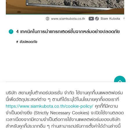
3. ห้ามยืนระหว่างล้อแทรกเตอร์และอุปกรณ์ต่อพ่วงขณะทำการถอย
แทรกเตอร์ต่อเข้ากับอุปกรณ์
4 เทคนิคในการนำแทรกเตอร์ขึ้นจากหล่มอย่างปลอดภัย
# ขับปลอดภัย
บริษัท สยามคูโบต้าคอร์ปอเรชั่น จำกัด ใช้งานคุกกี้บนแพลตฟอร์ม
Sitemap
นี้เพื่อวัตถุประสงค์ต่าง ๆ ตามที่ได้ระบุไว้ในนโยบายคุกกี้ของเราที่
https://www.siamkubota.co.th/cookie-policy/
คุกกี้ที่มีความ
เครื่องจักรกลการเกษตร
เครื่องจักรกลก่อสร้าง
จำเป็นอย่างยิ่ง (Strictly Necessary Cookies) จะเปิดใช้งานตลอด
แทรกเตอร์
รถขุดขนาดเล็ก
เวลาเนื่องจากมีความจำเป็นต่อการใช้งานแพลตฟอร์มของบริษัท
อุปกรณ์ต่อพ่วงแทรกเตอร์
อุปกรณ์ต่อพ่วงรถขุด
ช่องทางการติดตาม
ศูนย์ลูกค้าสัมพันธ์คูโบต้า คอนเนค
สำหรับคุกกี้ประเภทอื่น ๆ ท่านสามารถปรับการตั้งค่าได้ด้านล่างนี้
รถเกี่ยวนวดข้าว
รถตักล้อยาง