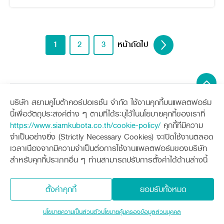
1
2
3
หน้าถัดไป
บริษัท สยามคูโบต้าคอร์ปอเรชั่น จำกัด ใช้งานคุกกี้บนแพลตฟอร์ม
Sitemap
นี้เพื่อวัตถุประสงค์ต่าง ๆ ตามที่ได้ระบุไว้ในนโยบายคุกกี้ของเราที่
https://www.siamkubota.co.th/cookie-policy/
คุกกี้ที่มีความ
เครื่องจักรกลการเกษตร
เครื่องจักรกลก่อสร้าง
จำเป็นอย่างยิ่ง (Strictly Necessary Cookies) จะเปิดใช้งานตลอด
แทรกเตอร์
รถขุดขนาดเล็ก
เวลาเนื่องจากมีความจำเป็นต่อการใช้งานแพลตฟอร์มของบริษัท
อุปกรณ์ต่อพ่วงแทรกเตอร์
อุปกรณ์ต่อพ่วงรถขุด
ช่องทางการติดตาม
ศูนย์ลูกค้าสัมพันธ์คูโบต้า คอนเนค
สำหรับคุกกี้ประเภทอื่น ๆ ท่านสามารถปรับการตั้งค่าได้ด้านล่างนี้
รถเกี่ยวนวดข้าว
รถตักล้อยาง
รถดำนา
สินค้านวัตกรรมการเกษตร
ชุดอุปกรณ์เสริมรถดำนา
โดรนการเกษตร
ตั้งค่าคุกกี้
ยอมรับทั้งหมด
เครื่องยนต์ดีเซล
นโยบายคุ้มครองข้อมูลส่วนบุคคล
นโยบายความเป็นส่วนตัว
รถไถ
สินค้าอื่น ๆ
นโยบายความเป็นส่วนตัว
นโยบายคุ้มครองข้อมูลส่วนบุคคล
สงวนลิขสิทธิ์ © 2560 บริษัทสยามคูโบต้า คอร์ปอเรชั่น จำกัด