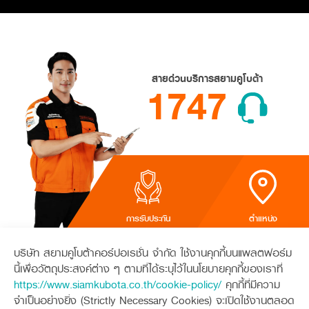
สายด่วนบริการ
สยามคูโบต้า
1747
การรับประกัน
ตำแหน่ง
ซ่อมผลิตภัณฑ์
ศูนย์บริการ
บริษัท สยามคูโบต้าคอร์ปอเรชั่น จำกัด ใช้งานคุกกี้บนแพลตฟอร์ม
นี้เพื่อวัตถุประสงค์ต่าง ๆ ตามที่ได้ระบุไว้ในนโยบายคุกกี้ของเราที่
Sitemap
https://www.siamkubota.co.th/cookie-policy/
คุกกี้ที่มีความ
จำเป็นอย่างยิ่ง (Strictly Necessary Cookies) จะเปิดใช้งานตลอด
หน้าหลัก
โปรโมชัน
การรับประกัน
ตารางบำรุงรักษาตามระยะ
มาตรฐานการบริการ (KES)