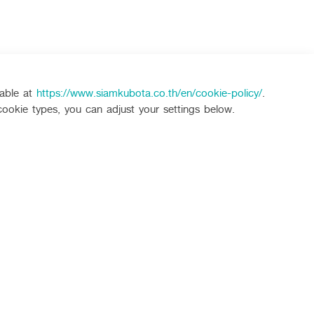
lable at
https://www.siamkubota.co.th/en/cookie-policy/
.
cookie types, you can adjust your settings below.