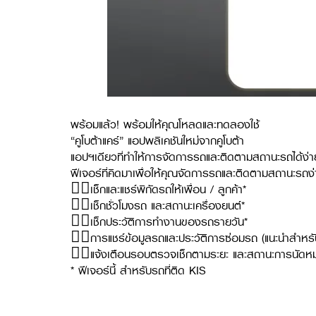
พร้อมแล้ว! พร้อมให้คุณโหลดและทดลองใช้
“คูโบต้าแคร์” แอปพลิเคชันใหม่จากคูโบต้า
แอปฯเดียวที่ทำให้การจัดการรถและติดตามสถานะรถได้ง่าย
ฟีเจอร์ที่คิดมาเพื่อให้คุณจัดการรถและติดตามสถานะรถง่า
👉🏻เช็กและแชร์พิกัดรถให้เพื่อน / ลูกค้า*
👉🏻เช็กชั่วโมงรถ และสถานะเครื่องยนต์*
👉🏻เช็กประวัติการทำงานของรถรายวัน*
👉🏻การแชร์ข้อมูลรถและประวัติการซ่อมรถ (แนะนำสำหร
👉🏻แจ้งเตือนรอบตรวจเช็กตามระยะ และสถานะการนัดห
* ฟีเจอร์นี้ สำหรับรถที่ติด KIS